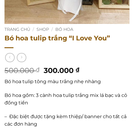
TRANG CHỦ
/
SHOP
/
BÓ HOA
Bó hoa tulip trắng “I Love You”
Giá
Giá
500.000
300.000
₫
₫
gốc
hiện
Bó hoa tulip tông màu trắng nhẹ nhàng
là:
tại
500.000 ₫.
là:
Bó hoa gồm: 3 cành hoa tulip trắng mix lá bạc và cỏ
300.000 ₫.
đồng tiền
–
Đặc biệt được tặng kèm thiệp/ banner cho tất cả
các đơn hàng