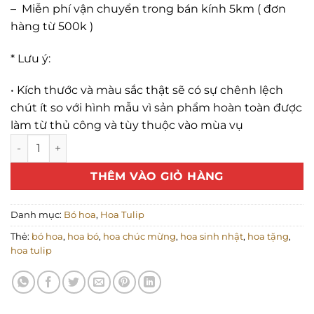
–
Miễn phí vận chuyển trong bán kính 5km
( đơn
hàng từ 500k )
* Lưu ý:
•
Kích thước và màu sắc thật sẽ có sự chênh lệch
chút ít so với hình mẫu vì sản phẩm hoàn toàn được
làm từ thủ công và tùy thuộc vào mùa vụ
Bó hoa tulip trắng “I Love You” số lượng
THÊM VÀO GIỎ HÀNG
Danh mục:
Bó hoa
,
Hoa Tulip
Thẻ:
bó hoa
,
hoa bó
,
hoa chúc mừng
,
hoa sinh nhật
,
hoa tặng
,
hoa tulip