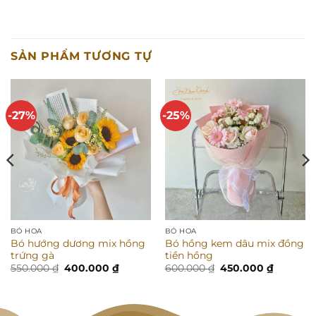
SẢN PHẨM TƯƠNG TỰ
-27%
-25%
BÓ HOA
BÓ HOA
Bó hướng dương mix hồng
Bó hồng kem dâu mix đồng
trứng gà
tiền hồng
Giá
Giá
Giá
Giá
550.000
₫
400.000
₫
600.000
₫
450.000
₫
gốc
hiện
gốc
hiện
là:
tại
là:
tại
550.000 ₫.
là:
600.000 ₫.
là:
00 ₫.
400.000 ₫.
450.000 