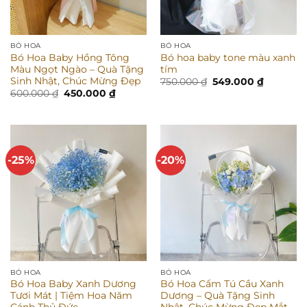
BÓ HOA
BÓ HOA
Bó Hoa Baby Hồng Tông
Bó hoa baby tone màu xanh
Màu Ngọt Ngào – Quà Tặng
tím
Sinh Nhật, Chúc Mừng Đẹp
Giá
Giá
750.000
₫
549.000
₫
gốc
hiện
Giá
Giá
600.000
₫
450.000
₫
là:
tại
gốc
hiện
750.000 ₫.
là:
là:
tại
549.000 
600.000 ₫.
là:
450.000 ₫.
-25%
-20%
BÓ HOA
BÓ HOA
Bó Hoa Baby Xanh Dương
Bó Hoa Cẩm Tú Cầu Xanh
Tươi Mát | Tiệm Hoa Năm
Dương – Quà Tặng Sinh