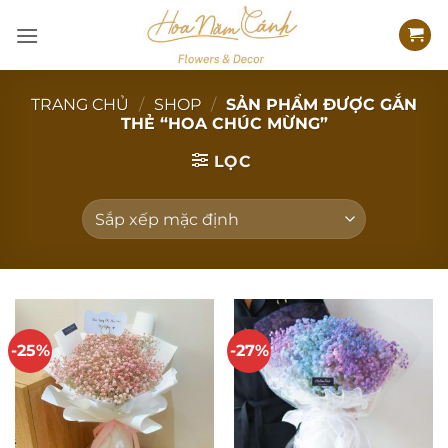
Bỏ
qua
nội
dung
TRANG CHỦ
/
SHOP
/
SẢN PHẨM ĐƯỢC GẮN
THẺ “HOA CHÚC MỪNG”
LỌC
-25%
-27%