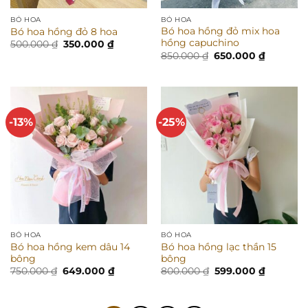
BÓ HOA
BÓ HOA
Bó hoa hồng đỏ mix hoa
Bó hoa hồng đỏ 8 hoa
hồng capuchino
Giá
Giá
500.000
₫
350.000
₫
gốc
hiện
Giá
Giá
850.000
₫
650.000
₫
là:
tại
gốc
hiện
500.000 ₫.
là:
là:
tại
350.000 ₫.
850.000 ₫.
là:
650.000 
-13%
-25%
BÓ HOA
BÓ HOA
Bó hoa hồng kem dâu 14
Bó hoa hồng lạc thần 15
bông
bông
Giá
Giá
Giá
Giá
750.000
₫
649.000
₫
800.000
₫
599.000
₫
gốc
hiện
gốc
hiện
là:
tại
là:
tại
750.000 ₫.
là:
800.000 ₫.
là:
649.000 ₫.
599.000 