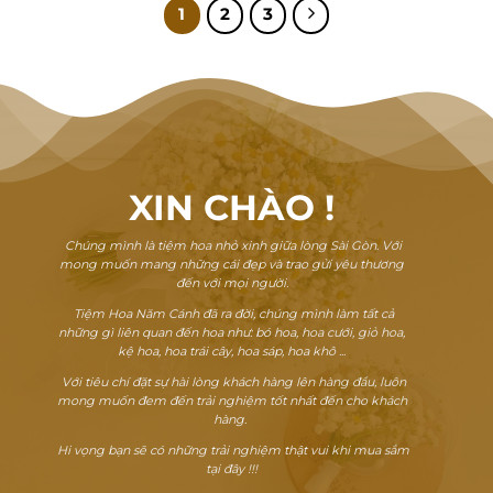
1
2
3
XIN CHÀO
!
Chúng mình là tiệm hoa nhỏ xinh giữa lòng Sài Gòn. Với
mong muốn mang những cái đẹp và trao gửi yêu thương
đến với mọi người.
Tiệm Hoa Năm Cánh đã ra đời, chúng mình làm tất cả
những gì liên quan đến hoa như: bó hoa, hoa cưới, giỏ hoa,
kệ hoa, hoa trái cây, hoa sáp, hoa khô ...
Với tiêu chí đặt sự hài lòng khách hàng lên hàng đầu, luôn
mong muốn đem đến trải nghiệm tốt nhất đến cho khách
hàng.
Hi vọng bạn sẽ có những trải nghiệm thật vui khi mua sắm
tại đây !!!