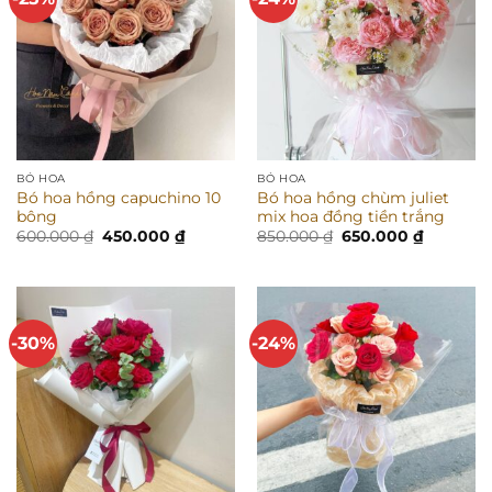
BÓ HOA
BÓ HOA
Bó hoa hồng capuchino 10
Bó hoa hồng chùm juliet
bông
mix hoa đồng tiền trắng
Giá
Giá
Giá
Giá
600.000
₫
450.000
₫
850.000
₫
650.000
₫
gốc
hiện
gốc
hiện
là:
tại
là:
tại
600.000 ₫.
là:
850.000 ₫.
là:
450.000 ₫.
650.000 
-30%
-24%