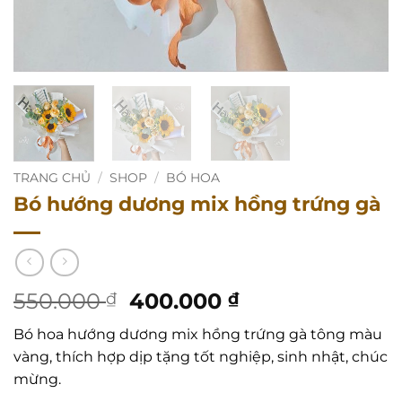
TRANG CHỦ
/
SHOP
/
BÓ HOA
Bó hướng dương mix hồng trứng gà
Giá
Giá
550.000
400.000
₫
₫
gốc
hiện
Bó hoa hướng dương mix hồng trứng gà tông màu
là:
tại
vàng, thích hợp dịp tặng tốt nghiệp, sinh nhật, chúc
550.000 ₫.
là:
mừng.
400.000 ₫.