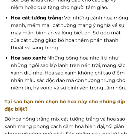
niệm hoặc quà tặng cho người tâm giao.
Hoa cát tường trắng:
Với những cánh hoa mỏng
manh, mềm mại, cát tường mang ý nghĩa về sự
may mắn, bình an và lòng biết ơn. Sự góp mặt
của cát tường giúp bó hoa thêm phần thanh
thoát và sang trọng.
Hoa sao xanh:
Những bông hoa nhỏ li ti như
những ngôi sao lấp lánh trên nền trời, mang sắc
xanh dịu nhẹ. Hoa sao xanh không chỉ tạo điểm
nhấn màu sắc độc đáo mà còn tượng trưng cho
niềm tin, hy vọng và sự bình yên trong tâm hồn.
Tại sao bạn nên chọn bó hoa này cho những dịp
đặc biệt?
Bó hoa hồng trắng mix cát tường trắng và hoa sao
xanh mang phong cách cắm hoa hiện đại, tối giản
nhưng vô cùng quý phái. Sản phẩm này cực kỳ linh