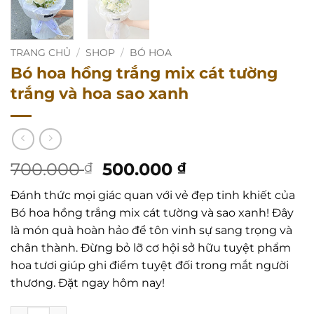
TRANG CHỦ
/
SHOP
/
BÓ HOA
Bó hoa hồng trắng mix cát tường
trắng và hoa sao xanh
Giá
Giá
700.000
500.000
₫
₫
gốc
hiện
Đánh thức mọi giác quan với vẻ đẹp tinh khiết của
là:
tại
Bó hoa hồng trắng mix cát tường và sao xanh! Đây
700.000 ₫.
là:
là món quà hoàn hảo để tôn vinh sự sang trọng và
500.000 ₫.
chân thành. Đừng bỏ lỡ cơ hội sở hữu tuyệt phẩm
hoa tươi giúp ghi điểm tuyệt đối trong mắt người
thương. Đặt ngay hôm nay!
Bó hoa hồng trắng mix cát tường trắng và hoa sao xanh s