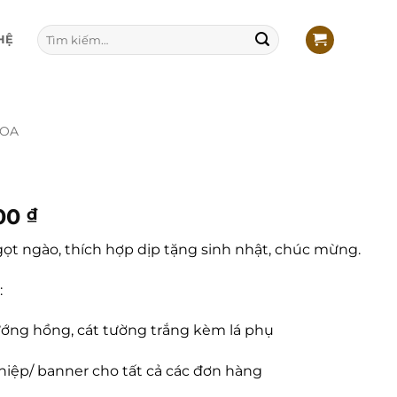
Tìm
HỆ
kiếm:
HOA
Giá
00
₫
hiện
t ngào, thích hợp dịp tặng sinh nhật, chúc mừng.
tại
0 ₫.
là:
:
499.000 ₫.
ớng hồng, cát tường trắng kèm lá phụ
hiệp/ banner cho tất cả các đơn hàng