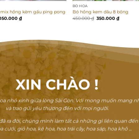
BÓ HOA
g mix hồng kèm gấu ping pong
Bó hồng kem dâu 8 bông
á
Giá
Giá
Giá
.050.000
₫
450.000
₫
350.000
₫
ốc
hiện
gốc
hiện
tại
là:
tại
300.000 ₫.
là:
450.000 ₫.
là:
1.050.000 ₫.
350.000 
XIN CHÀO
!
oa nhỏ xinh giữa lòng Sài Gòn. Với mong muốn mang n
và trao gửi yêu thương đến với mọi người.
 ra đời, chúng mình làm tất cả những gì liên quan đến
a cưới, giỏ hoa, kệ hoa, hoa trái cây, hoa sáp, hoa khô ...