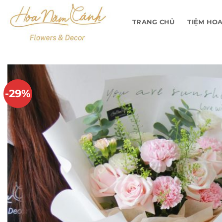
Bỏ
qua
TRANG CHỦ
TIỆM HO
nội
dung
-29%