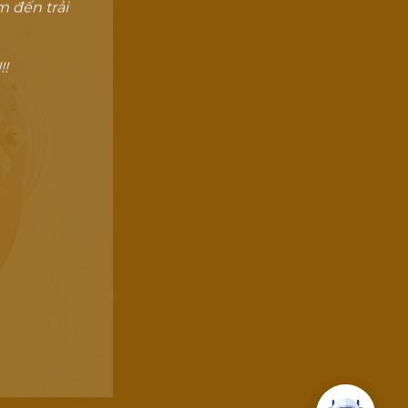
 đến trải
!!