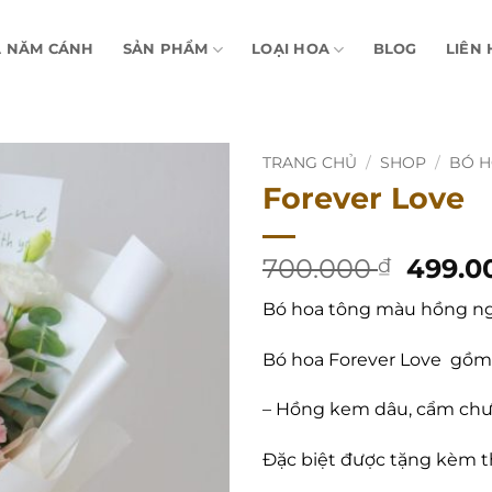
A NĂM CÁNH
SẢN PHẨM
LOẠI HOA
BLOG
LIÊN 
TRANG CHỦ
/
SHOP
/
BÓ 
Forever Love
Giá
700.000
499.0
₫
gốc
Bó hoa tông màu hồng ngọ
là:
700.00
Bó hoa Forever Love gồm
– Hồng kem dâu, cẩm chư
Đặc biệt được tặng kèm t