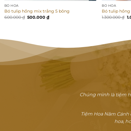
BÓ HOA
BÓ HOA
Bó tulip hồng mix trắng 5 bông
Bó tulip hồn
Giá
Giá
Gi
600.000
₫
500.000
₫
1.300.000
₫
1
gốc
hiện
g
là:
tại
là:
600.000 ₫.
là:
1.
500.000 ₫.
Chúng mình là tiệm h
Tiệm Hoa Năm Cánh đã
hoa, ho