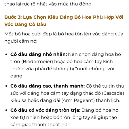
thảo lại rực rỡ nhất vào mùa thu đông.
Bước 3: Lựa Chọn Kiểu Dáng Bó Hoa Phù Hợp Với
Vóc Dáng Cô Dâu
Một bó hoa cưới đẹp là bó hoa tôn lên vóc dáng của
người cầm nó:
Cô dâu dáng nhỏ nhắn:
Nên chọn dáng hoa bó
tròn (Biedermeier) hoặc bó hoa cầm tay kích
thước vừa phải để không bị “nuốt chửng” vóc
dáng.
Cô dâu dáng cao, thanh mảnh:
Có thể tự tin thử
sức với dáng hoa cầm tay dạng thác đổ (Cascade)
kiêu sa hoặc dáng dài (Arm Pageant) thanh lịch.
Cô dâu có vóc dáng tròn trịa:
Dáng bó hoa hơi
xòe tự nhiên hoặc bó tròn lỏng tay sẽ giúp tạo
cảm giác thanh thoát hơn.