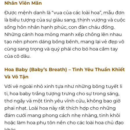
Nhân Viên Mãn
Được mệnh danh là “vua của các loài hoa”, mẫu đơn
là biểu tượng của sự giàu sang, thịnh vượng và cuộc
sống hôn nhân hạnh phúc, con đàn cháu đống.
Những cánh hoa mỏng manh xếp chồng lên nhau
tạo nên phom dáng bồng bềnh, mang lại vẻ đẹp vô
cùng sang trọng và quý phái cho bó hoa cầm tay
của cô dâu.
Hoa Baby (Baby’s Breath) – Tình Yêu Thuần Khiết
Và Vô Tận
Với vẻ ngoài nhỏ xinh tựa như những bông tuyết li
ti, hoa baby trắng tượng trưng cho sự trong sáng,
thơ ngây và một tình yêu vĩnh cửu, không bao giờ
phai nhạt. Loài hoa này rất thích hợp cho những
đám cưới mang phong cách nhẹ nhàng, tinh khôi
hoặc làm hoa phụ tôn nền cho các loài hoa chủ đạo
khác.