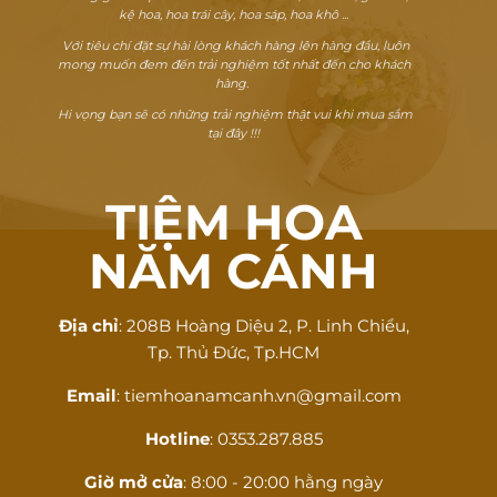
kệ hoa, hoa trái cây, hoa sáp, hoa khô ...
Với tiêu chí đặt sự hài lòng khách hàng lên hàng đầu, luôn
mong muốn đem đến trải nghiệm tốt nhất đến cho khách
hàng.
Hi vọng bạn sẽ có những trải nghiệm thật vui khi mua sắm
tại đây !!!
TIỆM HOA
NĂM CÁNH
Địa chỉ
: 208B Hoàng Diệu 2, P. Linh Chiểu,
Tp. Thủ Đức, Tp.HCM
Email
: tiemhoanamcanh.vn@gmail.com
Hotline
: 0353.287.885
Giờ mở cửa
: 8:00 - 20:00 hằng ngày