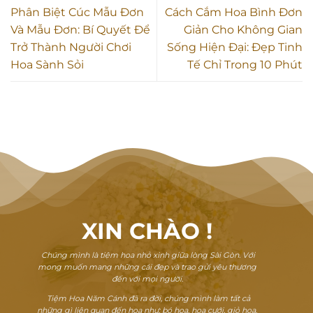
Phân Biệt Cúc Mẫu Đơn
Cách Cắm Hoa Bình Đơn
Và Mẫu Đơn: Bí Quyết Để
Giản Cho Không Gian
Trở Thành Người Chơi
Sống Hiện Đại: Đẹp Tinh
Hoa Sành Sỏi
Tế Chỉ Trong 10 Phút
XIN CHÀO
!
Chúng mình là tiệm hoa nhỏ xinh giữa lòng Sài Gòn. Với
mong muốn mang những cái đẹp và trao gửi yêu thương
đến với mọi người.
Tiệm Hoa Năm Cánh đã ra đời, chúng mình làm tất cả
những gì liên quan đến hoa như: bó hoa, hoa cưới, giỏ hoa,