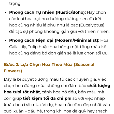
trọng.
Phong cách Tự nhiên (Rustic/Boho):
Hãy chọn
các loại hoa dại, hoa hướng dương, sen đá kết
hợp cùng nhiều lá phụ như lá bạc (Eucalyptus)
để tạo sự phóng khoáng, gần gũi với thiên nhiên.
Phong cách Hiện đại (Modern/Minimalist):
Hoa
Calla Lily, Tulip hoặc hoa hồng một tông màu kết
hợp cùng dáng bó đơn giản sẽ là lựa chọn tối ưu.
Bước 2: Lựa Chọn Hoa Theo Mùa (Seasonal
Flowers)
Đây là bí quyết xương máu từ các chuyên gia. Việc
chọn hoa đúng mùa không chỉ đảm bảo
chất lượng
hoa tươi tốt nhất
, cánh hoa nở đều, bền màu mà
còn giúp
tiết kiệm tối đa chi phí
so với việc nhập
khẩu hoa trái mùa. Ví dụ, hoa mẫu đơn đẹp nhất vào
cuối xuân – đầu hè, trong khi hoa dã quỳ hay thạch