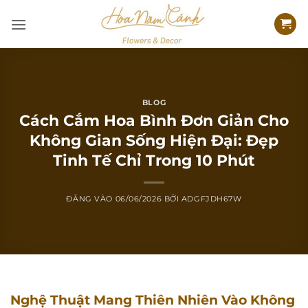
Bỏ
qua
nội
dung
BLOG
Cách Cắm Hoa Bình Đơn Giản Cho
Không Gian Sống Hiện Đại: Đẹp
Tinh Tế Chỉ Trong 10 Phút
ĐĂNG VÀO
06/06/2026
BỞI
ADGFJDH67W
Nghệ Thuật Mang Thiên Nhiên Vào Không