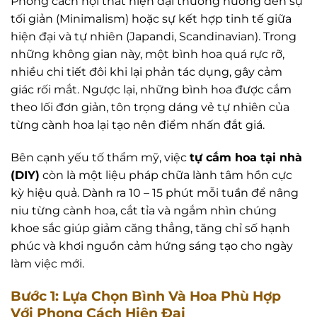
Phong cách nội thất hiện đại thường hướng đến sự
tối giản (Minimalism) hoặc sự kết hợp tinh tế giữa
hiện đại và tự nhiên (Japandi, Scandinavian). Trong
những không gian này, một bình hoa quá rực rỡ,
nhiều chi tiết đôi khi lại phản tác dụng, gây cảm
giác rối mắt. Ngược lại, những bình hoa được cắm
theo lối đơn giản, tôn trọng dáng vẻ tự nhiên của
từng cành hoa lại tạo nên điểm nhấn đắt giá.
Bên cạnh yếu tố thẩm mỹ, việc
tự cắm hoa tại nhà
(DIY)
còn là một liệu pháp chữa lành tâm hồn cực
kỳ hiệu quả. Dành ra 10 – 15 phút mỗi tuần để nâng
niu từng cành hoa, cắt tỉa và ngắm nhìn chúng
khoe sắc giúp giảm căng thẳng, tăng chỉ số hạnh
phúc và khơi nguồn cảm hứng sáng tạo cho ngày
làm việc mới.
Bước 1: Lựa Chọn Bình Và Hoa Phù Hợp
Với Phong Cách Hiện Đại