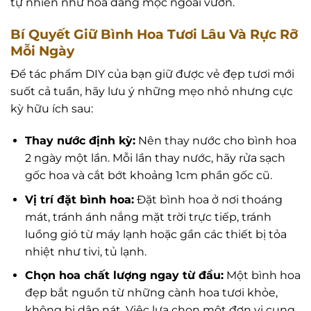
tự nhiên như hoa đang mọc ngoài vườn.
Bí Quyết Giữ Bình Hoa Tươi Lâu Và Rực Rỡ
Mỗi Ngày
Để tác phẩm DIY của bạn giữ được vẻ đẹp tươi mới
suốt cả tuần, hãy lưu ý những mẹo nhỏ nhưng cực
kỳ hữu ích sau:
Thay nước định kỳ:
Nên thay nước cho bình hoa
2 ngày một lần. Mỗi lần thay nước, hãy rửa sạch
gốc hoa và cắt bớt khoảng 1cm phần gốc cũ.
Vị trí đặt bình hoa:
Đặt bình hoa ở nơi thoáng
mát, tránh ánh nắng mặt trời trực tiếp, tránh
luồng gió từ máy lạnh hoặc gần các thiết bị tỏa
nhiệt như tivi, tủ lạnh.
Chọn hoa chất lượng ngay từ đầu:
Một bình hoa
đẹp bắt nguồn từ những cành hoa tươi khỏe,
không bị dập nát. Việc lựa chọn một đơn vị cung