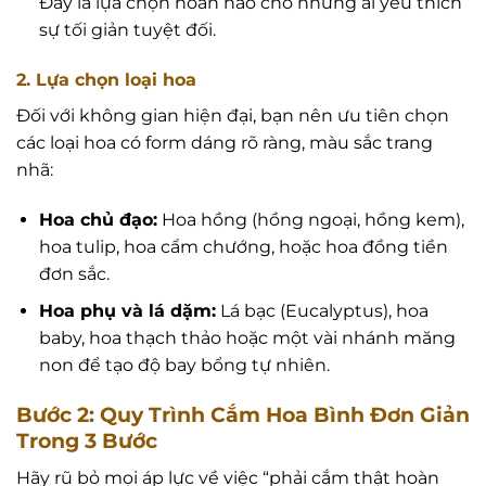
Đây là lựa chọn hoàn hảo cho những ai yêu thích
sự tối giản tuyệt đối.
2. Lựa chọn loại hoa
Đối với không gian hiện đại, bạn nên ưu tiên chọn
các loại hoa có form dáng rõ ràng, màu sắc trang
nhã:
Hoa chủ đạo:
Hoa hồng (hồng ngoại, hồng kem),
hoa tulip, hoa cẩm chướng, hoặc hoa đồng tiền
đơn sắc.
Hoa phụ và lá dặm:
Lá bạc (Eucalyptus), hoa
baby, hoa thạch thảo hoặc một vài nhánh măng
non để tạo độ bay bổng tự nhiên.
Bước 2: Quy Trình Cắm Hoa Bình Đơn Giản
Trong 3 Bước
Hãy rũ bỏ mọi áp lực về việc “phải cắm thật hoàn