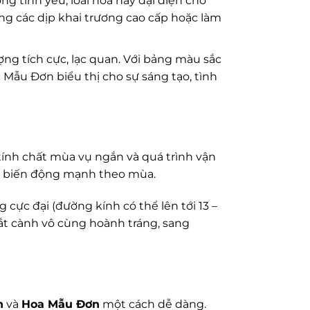
ng tình yêu, loài hoa này đại diện cho
g các dịp khai trương cao cấp hoặc làm
ng tích cực, lạc quan. Với bảng màu sắc
Mẫu Đơn biểu thị cho sự sáng tạo, tình
tính chất mùa vụ ngắn và quá trình vận
à biến động mạnh theo mùa.
cực đại (đường kính có thể lên tới 13 –
ắt cành vô cùng hoành tráng, sang
n
và
Hoa Mẫu Đơn
một cách dễ dàng.