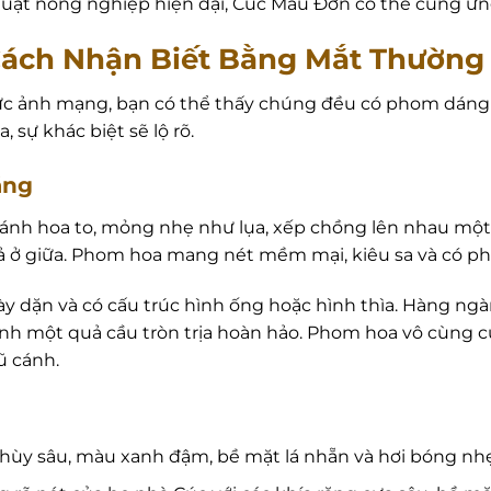
thuật nông nghiệp hiện đại, Cúc Mẫu Đơn có thể cung ứ
 Cách Nhận Biết Bằng Mắt Thường
 ảnh mạng, bạn có thể thấy chúng đều có phom dáng to 
 sự khác biệt sẽ lộ rõ.
áng
nh hoa to, mỏng nhẹ như lụa, xếp chồng lên nhau một c
 ả ở giữa. Phom hoa mang nét mềm mại, kiêu sa và có 
y dặn và có cấu trúc hình ống hoặc hình thìa. Hàng ngà
ành một quả cầu tròn trịa hoàn hảo. Phom hoa vô cùng c
ũ cánh.
thùy sâu, màu xanh đậm, bề mặt lá nhẵn và hơi bóng nhẹ