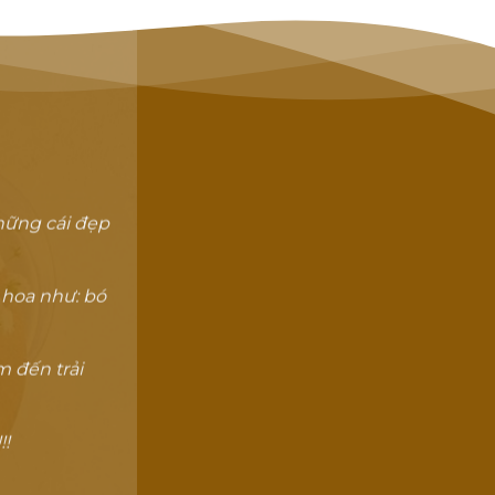
hững cái đẹp
 hoa như: bó
 đến trải
!!