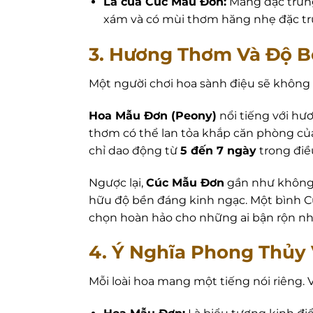
Lá của Cúc Mẫu Đơn:
Mang đặc trưng 
xám và có mùi thơm hăng nhẹ đặc trư
3. Hương Thơm Và Độ B
Một người chơi hoa sành điệu sẽ không
Hoa Mẫu Đơn (Peony)
nổi tiếng với hư
thơm có thể lan tỏa khắp căn phòng củ
chỉ dao động từ
5 đến 7 ngày
trong điều
Ngược lại,
Cúc Mẫu Đơn
gần như không c
hữu độ bền đáng kinh ngạc. Một bình C
chọn hoàn hảo cho những ai bận rộn nh
4. Ý Nghĩa Phong Thủy 
Mỗi loài hoa mang một tiếng nói riêng. 