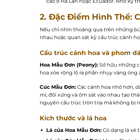
cao ở Hà Lan hoặc Ecuador. Nhờ kỹ 
2. Đặc Điểm Hình Thể:
Nếu chỉ nhìn thoáng qua trên những bức
nhau hoặc quan sát kỹ cấu trúc cánh hoa,
Cấu trúc cánh hoa và phom d
Hoa Mẫu Đơn (Peony):
Sở hữu những cá
hoa xòe rộng lộ ra phần nhụy vàng óng
Cúc Mẫu Đơn:
Các cánh hoa nhỏ hơn, dà
mỉ, đối xứng và ôm sát vào nhau tạo th
nguyên cấu trúc tròn trịa mà không bị r
Kích thước và lá hoa
Lá của Hoa Mẫu Đơn:
Có dạng lá xẻ 