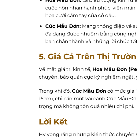
Hoa Mẫu Đơn:
Là biểu tượng kinh điể
cuộc hôn nhân hạnh phúc, viên mãn v
hoa cưới cầm tay của cô dâu.
Cúc Mẫu Đơn:
Mang thông điệp về sự 
đa dạng được nhuộm bằng công nghệ t
bạn chân thành và những lời chúc tốt
5. Giá Cả Trên Thị Trư
Về mặt giá trị kinh tế,
Hoa Mẫu Đơn (Pe
chuyển, bảo quản cực kỳ nghiêm ngặt,
Trong khi đó,
Cúc Mẫu Đơn
có mức giá “
15cm), chỉ cần một vài cành Cúc Mẫu Đơ
trọng mà không tốn quá nhiều chi phí.
Lời Kết
Hy vọng rằng những kiến thức chuyên s