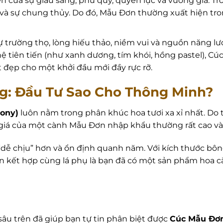
n của sự giàu sang, phú quý, quyền lực và vương giả. Tro
à sự chung thủy. Do đó, Mẫu Đơn thường xuất hiện tron
trường thọ, lòng hiếu thảo, niềm vui và nguồn năng lượ
iên tiến (như xanh dương, tím khói, hồng pastel), Cúc 
 đẹp cho một khởi đầu mới đầy rực rỡ.
ờng: Đầu Tư Sao Cho Thông Minh?
ony)
luôn nằm trong phân khúc hoa tươi xa xỉ nhất. Do 
 giá của một cành Mẫu Đơn nhập khẩu thường rất cao v
dễ chịu” hơn và ổn định quanh năm. Với kích thước bông 
n kết hợp cùng lá phụ là bạn đã có một sản phẩm hoa c
âu trên đã giúp bạn tự tin phân biệt được
Cúc Mẫu Đơ