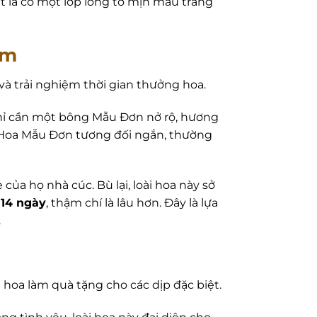
t lá có một lớp lông tơ mịn màu trắng
ệm
à trải nghiệm thời gian thưởng hoa.
Chỉ cần một bông Mẫu Đơn nở rộ, hương
a Hoa Mẫu Đơn tương đối ngắn, thường
ủa họ nhà cúc. Bù lại, loài hoa này sở
 14 ngày
, thậm chí là lâu hơn. Đây là lựa
.
 hoa làm quà tặng cho các dịp đặc biệt.