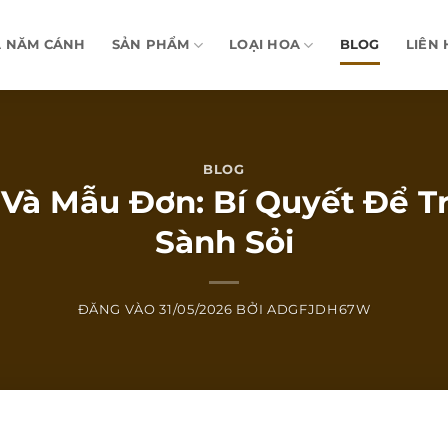
A NĂM CÁNH
SẢN PHẨM
LOẠI HOA
BLOG
LIÊN 
BLOG
Và Mẫu Đơn: Bí Quyết Để T
Sành Sỏi
ĐĂNG VÀO
31/05/2026
BỞI
ADGFJDH67W