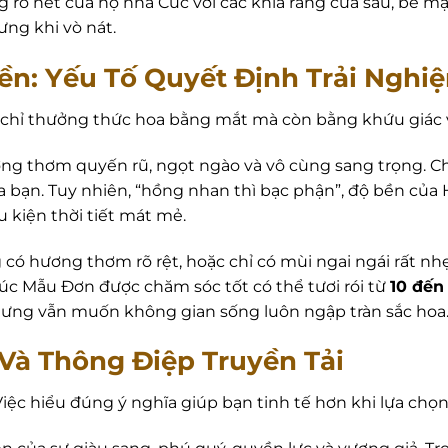
rõ nét của họ nhà Cúc với các khía răng cưa sâu, bề mặ
ng khi vò nát.
ền: Yếu Tố Quyết Định Trải Nghi
 chỉ thưởng thức hoa bằng mắt mà còn bằng khứu giác v
ơng thơm quyến rũ, ngọt ngào và vô cùng sang trọng. 
a bạn. Tuy nhiên, “hồng nhan thì bạc phận”, độ bền củ
 kiện thời tiết mát mẻ.
ó hương thơm rõ rệt, hoặc chỉ có mùi ngai ngái rất nhẹ c
úc Mẫu Đơn được chăm sóc tốt có thể tươi rói từ
10 đến
ưng vẫn muốn không gian sống luôn ngập tràn sắc hoa
Và Thông Điệp Truyền Tải
Việc hiểu đúng ý nghĩa giúp bạn tinh tế hơn khi lựa chọn