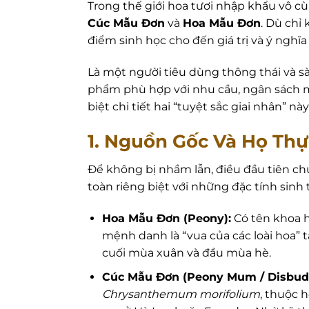
Trong thế giới hoa tươi nhập khẩu vô c
Cúc Mẫu Đơn
và
Hoa Mẫu Đơn
. Dù chỉ
điểm sinh học cho đến giá trị và ý nghĩa
Là một người tiêu dùng thông thái và sàn
phẩm phù hợp với nhu cầu, ngân sách 
biệt chi tiết hai “tuyệt sắc giai nhân” nà
1. Nguồn Gốc Và Họ Thự
Để không bị nhầm lẫn, điều đầu tiên chú
toàn riêng biệt với những đặc tính sinh
Hoa Mẫu Đơn (Peony):
Có tên khoa h
mệnh danh là “vua của các loài hoa” 
cuối mùa xuân và đầu mùa hè.
Cúc Mẫu Đơn (Peony Mum / Disbu
Chrysanthemum morifolium
, thuộc h