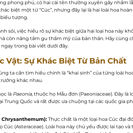
ùng phong phú, có hai cái tên thường xuyên gây nhầm l
 khác biệt một từ “Cúc”, nhưng đây lại là hai loài hoa ho
 biểu tượng.
h sỏi, việc hiểu rõ sự khác biệt giữa hai loại hoa này k
mà còn nâng tầm gu thẩm mỹ của bản thân. Hãy cùng c
y ngay trong bài viết dưới đây.
c Vật: Sự Khác Biệt Từ Bản Chất
ng ta cần tìm hiểu chính là “khai sinh” của từng loài h
 trưởng khác nhau.
ọc là
Paeonia
, thuộc họ Mẫu đơn (Paeoniaceae). Đây là 
tại Trung Quốc và rất được ưa chuộng tại các quốc gia
d Chrysanthemum):
Thực chất là một loại hoa Cúc đại đó
ọ Cúc (Asteraceae). Loài hoa này chủ yếu được lai tạo và 