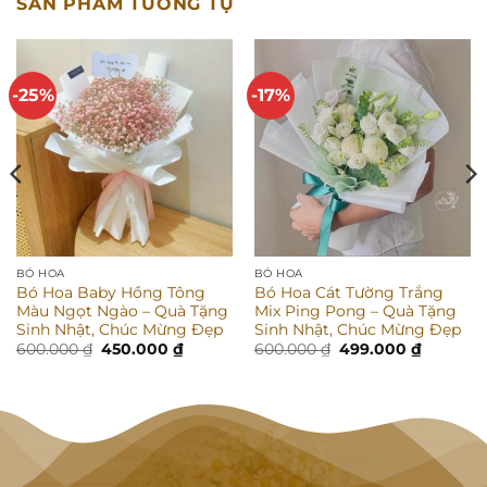
SẢN PHẨM TƯƠNG TỰ
-25%
-17%
BÓ HOA
BÓ HOA
Bó Hoa Baby Hồng Tông
Bó Hoa Cát Tường Trắng
Màu Ngọt Ngào – Quà Tặng
Mix Ping Pong – Quà Tặng
Sinh Nhật, Chúc Mừng Đẹp
Sinh Nhật, Chúc Mừng Đẹp
Giá
Giá
Giá
Giá
600.000
₫
450.000
₫
600.000
₫
499.000
₫
gốc
hiện
gốc
hiện
là:
tại
là:
tại
 ₫.
600.000 ₫.
là:
600.000 ₫.
là:
450.000 ₫.
499.000 