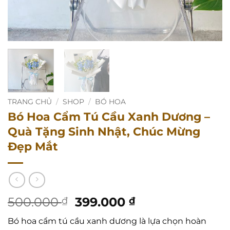
TRANG CHỦ
/
SHOP
/
BÓ HOA
Bó Hoa Cẩm Tú Cầu Xanh Dương –
Quà Tặng Sinh Nhật, Chúc Mừng
Đẹp Mắt
Giá
Giá
500.000
399.000
₫
₫
gốc
hiện
Bó hoa cẩm tú cầu xanh dương là lựa chọn hoàn
là:
tại