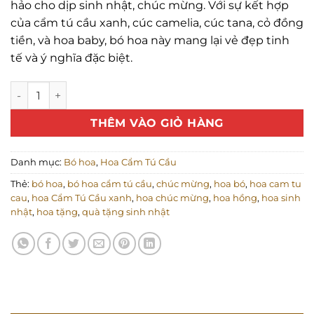
hảo cho dịp sinh nhật, chúc mừng. Với sự kết hợp
500.000 ₫.
là:
của cẩm tú cầu xanh, cúc camelia, cúc tana, cỏ đồng
399.000 ₫.
tiền, và hoa baby, bó hoa này mang lại vẻ đẹp tinh
tế và ý nghĩa đặc biệt.
Bó Hoa Cẩm Tú Cầu Xanh Dương - Quà Tặng Sinh Nhật, C
THÊM VÀO GIỎ HÀNG
Danh mục:
Bó hoa
,
Hoa Cẩm Tú Cầu
Thẻ:
bó hoa
,
bó hoa cẩm tú cầu
,
chúc mừng
,
hoa bó
,
hoa cam tu
cau
,
hoa Cẩm Tú Cầu xanh
,
hoa chúc mừng
,
hoa hồng
,
hoa sinh
nhật
,
hoa tặng
,
quà tặng sinh nhật