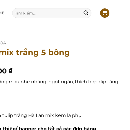
Tìm
HỆ
kiếm:
HOA
 mix trắng 5 bông
Giá
00
₫
hiện
tông màu nhẹ nhàng, ngọt ngào, thích hợp dịp tặng
tại
00 ₫.
là:
500.000 ₫.
h tulip trắng Hà Lan mix kèm lá phụ
 thiệp/ banner cho tất cả các đơn hàng