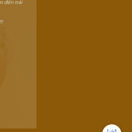
 đến trải
!!