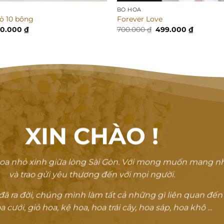
BÓ HOA
đỏ 10 bông
Forever Love
á
Giá
Giá
Giá
50.000
₫
700.000
₫
499.000
₫
c
hiện
gốc
hiện
tại
là:
tại
100.000 ₫.
là:
700.000 ₫.
là:
950.000 ₫.
499.000 
XIN CHÀO
!
oa nhỏ xinh giữa lòng Sài Gòn. Với mong muốn mang n
và trao gửi yêu thương đến với mọi người.
 ra đời, chúng mình làm tất cả những gì liên quan đến
a cưới, giỏ hoa, kệ hoa, hoa trái cây, hoa sáp, hoa khô ...