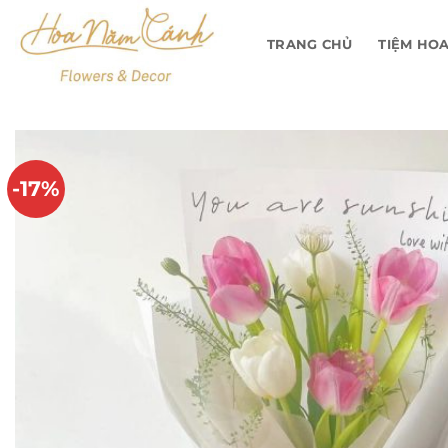
Bỏ
qua
TRANG CHỦ
TIỆM HO
nội
dung
-17%