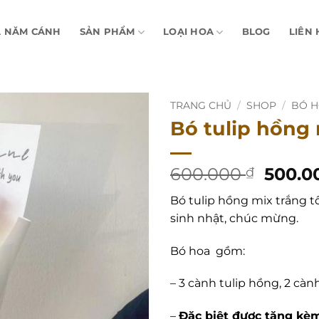
A NĂM CÁNH
SẢN PHẨM
LOẠI HOA
BLOG
LIÊN 
TRANG CHỦ
/
SHOP
/
BÓ 
Bó tulip hồng
Giá
600.000
500.0
₫
gốc
Bó tulip hồng mix trắng 
là:
sinh nhật, chúc mừng.
600.0
Bó hoa gồm:
– 3 cành tulip hồng, 2 càn
–
Đặc biệt được tặng kèm