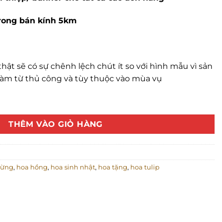
trong bán kính 5km
hật sẽ có sự chênh lệch chút ít so với hình mẫu vì sản
àm từ thủ công và tùy thuộc vào mùa vụ
ông số lượng
THÊM VÀO GIỎ HÀNG
mừng
,
hoa hồng
,
hoa sinh nhật
,
hoa tặng
,
hoa tulip