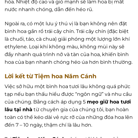
hòa. Nhiệt độ cao và gió mạnh sẽ làm hoa bị mất
nước nhanh chóng, dẫn đến héo rũ.
Ngoài ra, có một lưu ý thú vị là bạn không nên đặt
bình hoa gần rổ trái cây chín. Trái cây chín (đặc biệt
là chuối, táo, cà chua) giải phóng một lượng lớn khí
ethylene. Loại khí không màu, không mùi này sẽ
đẩy nhanh quá trình nở và tàn của hoa, khiến bình
hoa của bạn nhanh chóng héo úa hơn bình thường.
Lời kết từ Tiệm hoa Năm Cánh
Việc sở hữu một bình hoa tươi lâu không quá phức
tạp nếu bạn thấu hiểu được “ngôn ngữ” và nhu cầu
của chúng. Bằng cách áp dụng 5
mẹo giữ hoa tươi
lâu tại nhà
từ chuyên gia của chúng tôi, bạn hoàn
toàn có thể kéo dài vẻ rực rỡ của những đóa hoa lên
đến 7 – 10 ngày, thậm chí là lâu hơn.