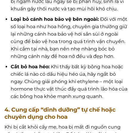
bị ngâm nước lâu ngày sẽ bị phân hủy, sinh ra vi
khuẩn gây thối nước và tạo mùi hôi khó chịu.
Loại bỏ cánh hoa bảo vệ bên ngoài:
Đối với một
số loại hoa như hoa hồng, chuyên gia thường giữ
lại những cánh hoa bảo vệ hơi sần sùi ở ngoài
cùng để bảo vệ hoa trong quá trình vận chuyển.
Khi cắm tại nhà, bạn nên nhẹ nhàng bóc bỏ
những cánh này để hoa nở đều và đẹp hơn.
Cắt bỏ hoa héo:
Khi thấy bất kỳ bông hoa hoặc
chiếc lá nào có dấu hiệu héo úa, hãy ngắt bỏ
ngay. Chúng giải phóng khí ethylene – một loại
hormone thực vật thúc đẩy quá trình lão hóa của
các bông hoa khỏe mạnh xung quanh.
4. Cung cấp “dinh dưỡng” tự chế hoặc
chuyên dụng cho hoa
Khi bị cắt khỏi cây mẹ, hoa bị mất đi nguồn cung