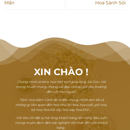
Mắn
Hoa Sành Sỏi
XIN CHÀO
!
Chúng mình là tiệm hoa nhỏ xinh giữa lòng Sài Gòn. Với
mong muốn mang những cái đẹp và trao gửi yêu thương
đến với mọi người.
Tiệm Hoa Năm Cánh đã ra đời, chúng mình làm tất cả
những gì liên quan đến hoa như: bó hoa, hoa cưới, giỏ hoa,
kệ hoa, hoa trái cây, hoa sáp, hoa khô ...
Với tiêu chí đặt sự hài lòng khách hàng lên hàng đầu, luôn
mong muốn đem đến trải nghiệm tốt nhất đến cho khách
hàng.