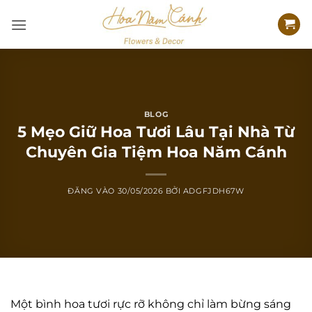
Bỏ
qua
nội
dung
BLOG
5 Mẹo Giữ Hoa Tươi Lâu Tại Nhà Từ
Chuyên Gia Tiệm Hoa Năm Cánh
ĐĂNG VÀO
30/05/2026
BỞI
ADGFJDH67W
Một bình hoa tươi rực rỡ không chỉ làm bừng sáng