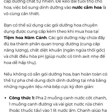
cấp dưỡng chất tự nhiên. Để kéo dài tuổi thọ cho
hoa, việc bổ sung dinh dưỡng vào
nước cắm hoa
là
vô cùng cần thiết.
Bạn có thể sử dụng các gói dưỡng hoa chuyên
dụng được cung cấp kèm theo khi mua hoa tại
Tiệm hoa Năm Cánh
. Các gói dưỡng này chứa đầy
đủ ba thành phần quan trọng: đường (cung cấp
năng lượng), chất diệt khuẩn (ngăn ngừa thối gốc)
và chất điều hòa pH (giúp nước có tính axit nhẹ để
hoa dễ hấp thụ).
Nếu không có sẵn gói dưỡng hoa, bạn hoàn toàn có
thể tự pha chế dung dịch dinh dưỡng tại nhà bằng
những nguyên liệu nhà bếp cực kỳ đơn giản:
Công thức 1:
Pha 2 muỗng canh nước cốt chanh,
1 muỗng canh đường và vài giọt nước rửa chén
(hoặc thuốc tẩy) vào 1 lít nước ấm. Chanh giúp hạ