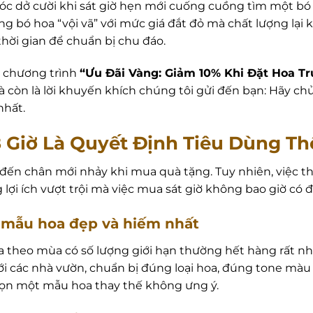
hóc dở cười khi sát giờ hẹn mới cuống cuồng tìm một b
ng bó hoa “vội vã” với mức giá đắt đỏ mà chất lượng lại
thời gian để chuẩn bị chu đáo.
n chương trình
“Ưu Đãi Vàng: Giảm 10% Khi Đặt Hoa Tr
còn là lời khuyến khích chúng tôi gửi đến bạn: Hãy ch
nhất.
8 Giờ Là Quyết Định Tiêu Dùng T
đến chân mới nhảy khi mua quà tặng. Tuy nhiên, việc t
lợi ích vượt trội mà việc mua sát giờ không bao giờ có 
 mẫu hoa đẹp và hiếm nhất
a theo mùa có số lượng giới hạn thường hết hàng rất nh
với các nhà vườn, chuẩn bị đúng loại hoa, đúng tone mà
chọn một mẫu hoa thay thế không ưng ý.