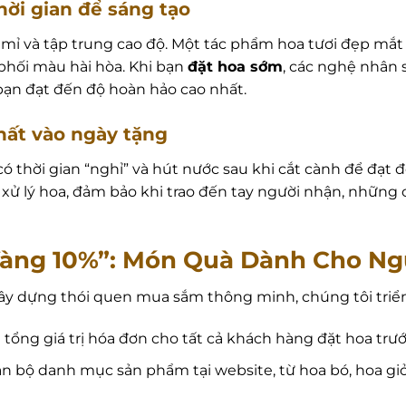
ời gian để sáng tạo
 mỉ và tập trung cao độ. Một tác phẩm hoa tươi đẹp mắt 
hối màu hài hòa. Khi bạn
đặt hoa sớm
, các nghệ nhân s
bạn đạt đến độ hoàn hảo cao nhất.
hất vào ngày tặng
ó thời gian “nghỉ” và hút nước sau khi cắt cành để đạt đ
xử lý hoa, đảm bảo khi trao đến tay người nhận, những 
Vàng 10%”: Món Quà Dành Cho Ngư
ây dựng thói quen mua sắm thông minh, chúng tôi triển
tổng giá trị hóa đơn cho tất cả khách hàng đặt hoa trước
 bộ danh mục sản phẩm tại website, từ hoa bó, hoa giỏ