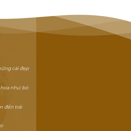
hững cái đẹp
 hoa như: bó
 đến trải
!!