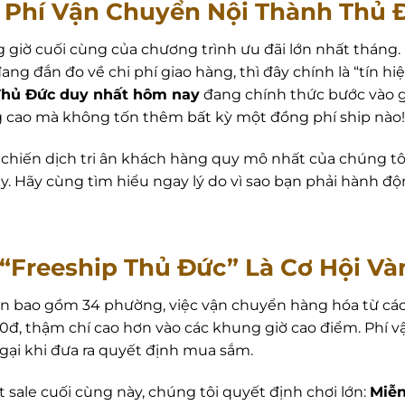
n Phí Vận Chuyển Nội Thành Thủ
g giờ cuối cùng của chương trình ưu đãi lớn nhất tháng
ang đắn đo về chi phí giao hàng, thì đây chính là “tín h
Thủ Đức duy nhất hôm nay
đang chính thức bước vào gi
 cao mà không tốn thêm bất kỳ một đồng phí ship nào!
, chiến dịch tri ân khách hàng quy mô nhất của chúng tô
. Hãy cùng tìm hiểu ngay lý do vì sao bạn phải hành độ
o “Freeship Thủ Đức” Là Cơ Hội V
lớn bao gồm 34 phường, việc vận chuyển hàng hóa từ cá
, thậm chí cao hơn vào các khung giờ cao điểm. Phí vậ
gại khi đưa ra quyết định mua sắm.
 sale cuối cùng này, chúng tôi quyết định chơi lớn:
Miễn