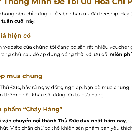
 Thông Minh Để Tối Ưu Hóa Chi P
hông nên chỉ dừng lại ở việc nhận ưu đãi freeship. Hãy 
 tuần cuối
này:
iá hiện có
rên website của chúng tôi đang có sẵn rất nhiều voucher 
 trang chủ, sau đó áp dụng đồng thời với ưu đãi
miễn phí
iệp mua chung
i Thủ Đức, hãy rủ ngay đồng nghiệp, bạn bè mua chung
ận thêm chiết khấu số lượng lớn từ cửa hàng.
ản phẩm “Cháy Hàng”
í vận chuyển nội thành Thủ Đức duy nhất hôm nay
, 
t. Việc chần chừ có thể khiến sản phẩm bạn yêu thích r