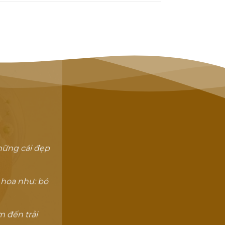
hững cái đẹp
 hoa như: bó
 đến trải