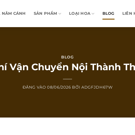
A NĂM CÁNH
SẢN PHẨM
LOẠI HOA
BLOG
LIÊN 
BLOG
Phí Vận Chuyển Nội Thành 
ĐĂNG VÀO
08/06/2026
BỞI
ADGFJDH67W