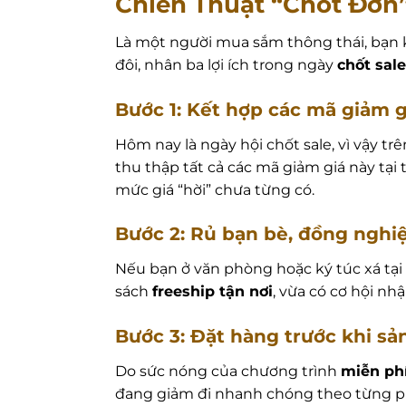
Chiến Thuật “Chốt Đơn”
Là một người mua sắm thông thái, bạn k
đôi, nhân ba lợi ích trong ngày
chốt sale
Bước 1: Kết hợp các mã giảm g
Hôm nay là ngày hội chốt sale, vì vậy t
thu thập tất cả các mã giảm giá này tại
mức giá “hời” chưa từng có.
Bước 2: Rủ bạn bè, đồng ngh
Nếu bạn ở văn phòng hoặc ký túc xá tạ
sách
freeship tận nơi
, vừa có cơ hội nh
Bước 3: Đặt hàng trước khi s
Do sức nóng của chương trình
miễn ph
đang giảm đi nhanh chóng theo từng phú