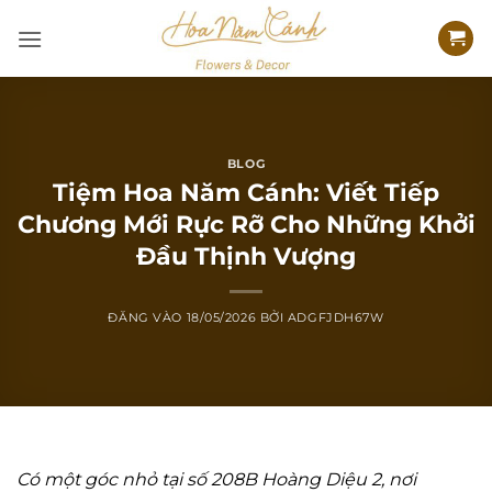
Bỏ
qua
nội
dung
BLOG
Tiệm Hoa Năm Cánh: Viết Tiếp
Chương Mới Rực Rỡ Cho Những Khởi
Đầu Thịnh Vượng
ĐĂNG VÀO
18/05/2026
BỞI
ADGFJDH67W
Có một góc nhỏ tại số 208B Hoàng Diệu 2, nơi