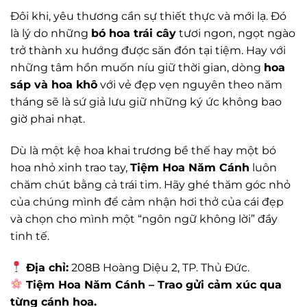
Đôi khi, yêu thương cần sự thiết thực và mới lạ. Đó
là lý do những
bó hoa trái cây
tươi ngon, ngọt ngào
trở thành xu hướng được săn đón tại tiệm. Hay với
những tâm hồn muốn níu giữ thời gian, dòng
hoa
sáp và hoa khô
với vẻ đẹp vẹn nguyên theo năm
tháng sẽ là sứ giả lưu giữ những ký ức không bao
giờ phai nhạt.
Dù là một kệ hoa khai trương bề thế hay một bó
hoa nhỏ xinh trao tay,
Tiệm Hoa Năm Cánh
luôn
chăm chút bằng cả trái tim. Hãy ghé thăm góc nhỏ
của chúng mình để cảm nhận hơi thở của cái đẹp
và chọn cho mình một “ngôn ngữ không lời” đầy
tinh tế.
Địa chỉ:
208B Hoàng Diệu 2, TP. Thủ Đức.
Tiệm Hoa Năm Cánh – Trao gửi cảm xúc qua
từng cánh hoa.