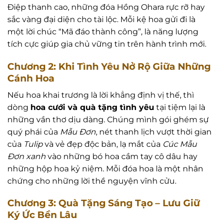
Điệp thanh cao, những đóa Hồng Ohara rực rỡ hay
sắc vàng đại diện cho tài lộc. Mỗi kệ hoa gửi đi là
một lời chúc “Mã đáo thành công”, là năng lượng
tích cực giúp gia chủ vững tin trên hành trình mới.
Chương 2: Khi Tình Yêu Nở Rộ Giữa Những
Cánh Hoa
Nếu hoa khai trương là lời khẳng định vị thế, thì
dòng
hoa cưới và quà tặng tình yêu
tại tiệm lại là
những vần thơ dịu dàng. Chúng mình gói ghém sự
quý phái của
Mẫu Đơn
, nét thanh lịch vượt thời gian
của
Tulip
và vẻ đẹp độc bản, lạ mắt của
Cúc Mẫu
Đơn xanh
vào những bó hoa cầm tay cô dâu hay
những hộp hoa kỷ niệm. Mỗi đóa hoa là một nhân
chứng cho những lời thề nguyện vĩnh cửu.
Chương 3: Quà Tặng Sáng Tạo – Lưu Giữ
Ký Ức Bền Lâu