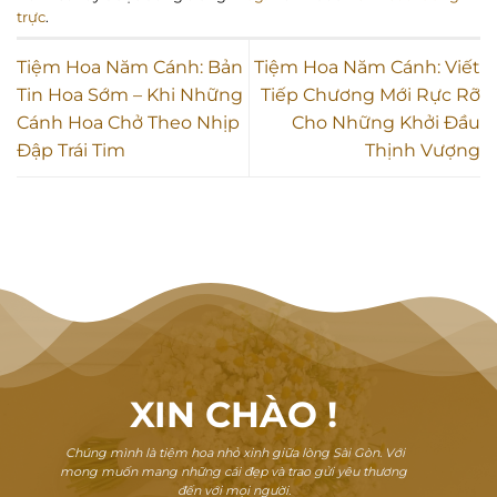
trực
.
Tiệm Hoa Năm Cánh: Bản
Tiệm Hoa Năm Cánh: Viết
Tin Hoa Sớm – Khi Những
Tiếp Chương Mới Rực Rỡ
Cánh Hoa Chở Theo Nhịp
Cho Những Khởi Đầu
Đập Trái Tim
Thịnh Vượng
XIN CHÀO
!
Chúng mình là tiệm hoa nhỏ xinh giữa lòng Sài Gòn. Với
mong muốn mang những cái đẹp và trao gửi yêu thương
đến với mọi người.