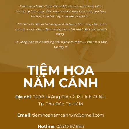
Tiệm Hoa Năm Cánh đã ra đời, chúng mình làm tất cả
những gì liên quan đến hoa như: bó hoa, hoa cưới, giỏ hoa,
kệ hoa, hoa trái cây, hoa sáp, hoa khô ...
Với tiêu chí đặt sự hài lòng khách hàng lên hàng đầu, luôn
mong muốn đem đến trải nghiệm tốt nhất đến cho khách
hàng.
Hi vọng bạn sẽ có những trải nghiệm thật vui khi mua sắm
tại đây !!!
TIỆM HOA
NĂM CÁNH
Địa chỉ
: 208B Hoàng Diệu 2, P. Linh Chiểu,
Tp. Thủ Đức, Tp.HCM
Email
: tiemhoanamcanh.vn@gmail.com
Hotline
: 0353.287.885