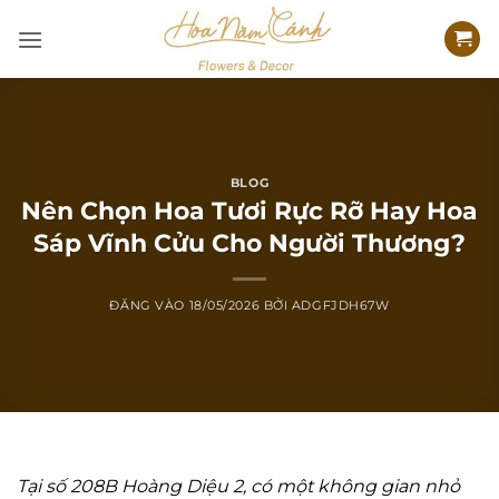
Bỏ
qua
nội
dung
BLOG
Nên Chọn Hoa Tươi Rực Rỡ Hay Hoa
Sáp Vĩnh Cửu Cho Người Thương?
ĐĂNG VÀO
18/05/2026
BỞI
ADGFJDH67W
Tại số 208B Hoàng Diệu 2, có một không gian nhỏ