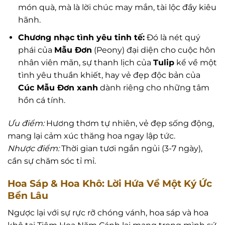
món quà, mà là lời chúc may mắn, tài lộc đầy kiêu
hãnh.
Chương nhạc tình yêu tinh tế:
Đó là nét quý
phái của
Mẫu Đơn
(Peony) đại diện cho cuộc hôn
nhân viên mãn, sự thanh lịch của
Tulip
kể về một
tình yêu thuần khiết, hay vẻ đẹp độc bản của
Cúc Mẫu Đơn xanh
dành riêng cho những tâm
hồn cá tính.
Ưu điểm:
Hương thơm tự nhiên, vẻ đẹp sống động,
mang lại cảm xúc thăng hoa ngay lập tức.
Nhược điểm:
Thời gian tươi ngắn ngủi (3-7 ngày),
cần sự chăm sóc tỉ mỉ.
Hoa Sáp & Hoa Khô: Lời Hứa Về Một Ký Ức
Bền Lâu
Ngược lại với sự rực rỡ chóng vánh, hoa sáp và hoa