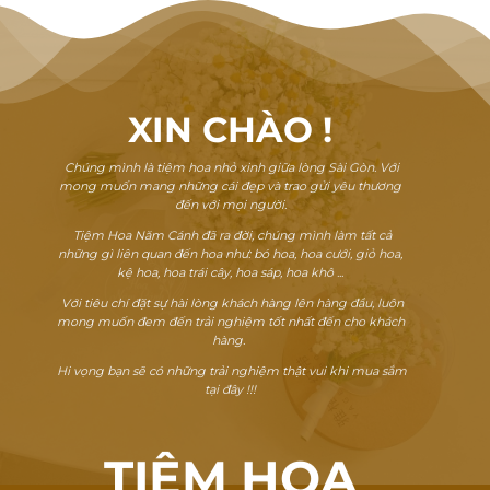
 ₫.
XIN CHÀO
!
Chúng mình là tiệm hoa nhỏ xinh giữa lòng Sài Gòn. Với
mong muốn mang những cái đẹp và trao gửi yêu thương
đến với mọi người.
Tiệm Hoa Năm Cánh đã ra đời, chúng mình làm tất cả
những gì liên quan đến hoa như: bó hoa, hoa cưới, giỏ hoa,
kệ hoa, hoa trái cây, hoa sáp, hoa khô ...
Với tiêu chí đặt sự hài lòng khách hàng lên hàng đầu, luôn
mong muốn đem đến trải nghiệm tốt nhất đến cho khách
hàng.
Hi vọng bạn sẽ có những trải nghiệm thật vui khi mua sắm
tại đây !!!
TIỆM HOA