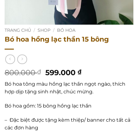
TRANG CHỦ
/
SHOP
/
BÓ HOA
Bó hoa hồng lạc thần 15 bông
Giá
Giá
800.000
599.000
₫
₫
gốc
hiện
Bó hoa tông màu hồng lạc thần ngọt ngào, thích
là:
tại
hợp dịp tặng sinh nhật, chúc mừng.
800.000 ₫.
là:
599.000 ₫.
Bó hoa gồm: 15 bông hồng lạc thần
–
Đặc biệt được tặng kèm thiệp/ banner cho tất cả
các đơn hàng