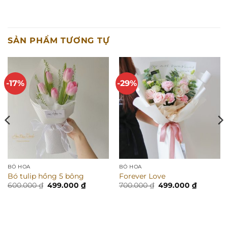
SẢN PHẨM TƯƠNG TỰ
-17%
-29%
BÓ HOA
BÓ HOA
Bó tulip hồng 5 bông
Forever Love
Giá
Giá
Giá
Giá
600.000
₫
499.000
₫
700.000
₫
499.000
₫
gốc
hiện
gốc
hiện
là:
tại
là:
tại
600.000 ₫.
là:
700.000 ₫.
là:
499.000 ₫.
499.000 