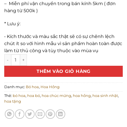
–
Miễn phí vận chuyển trong bán kính 5km
( đơn
hàng từ 500k )
* Lưu ý:
•
Kích thước và màu sắc thật sẽ có sự chênh lệch
chút ít so với hình mẫu vì sản phẩm hoàn toàn được
làm từ thủ công và tùy thuộc vào mùa vụ
Bó hoa hồng lạc thần 15 bông số lượng
THÊM VÀO GIỎ HÀNG
Danh mục:
Bó hoa
,
Hoa Hồng
Thẻ:
bó hoa
,
hoa bó
,
hoa chúc mừng
,
hoa hồng
,
hoa sinh nhật
,
hoa tặng