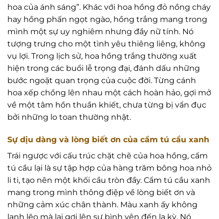
hoa của ánh sáng”. Khác với hoa hồng đỏ nồng cháy
hay hồng phấn ngọt ngào, hồng trắng mang trong
mình một sự uy nghiêm nhưng đầy nữ tính. Nó
tượng trưng cho một tình yêu thiêng liêng, không
vụ lợi. Trong lịch sử, hoa hồng trắng thường xuất
hiện trong các buổi lễ trọng đại, đánh dấu những
bước ngoặt quan trọng của cuộc đời. Từng cánh
hoa xếp chồng lên nhau một cách hoàn hảo, gợi mở
về một tâm hồn thuần khiết, chưa từng bị vẩn đục
bởi những lo toan thường nhật.
Sự dịu dàng và lòng biết ơn của cẩm tú cầu xanh
Trái ngược với cấu trúc chặt chẽ của hoa hồng, cẩm
tú cầu lại là sự tập hợp của hàng trăm bông hoa nhỏ
li ti, tạo nên một khối cầu tròn đầy. Cẩm tú cầu xanh
mang trong mình thông điệp về lòng biết ơn và
những cảm xúc chân thành. Màu xanh ấy không
lạnh lẽo mà lại gợi lên sự bình yên đến lạ kỳ. Nó