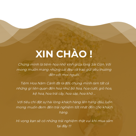
XIN CHÀO
!
Chúng mình là tiệm hoa nhỏ xinh giữa lòng Sài Gòn. Với
mong muốn mang những cái đẹp và trao gửi yêu thương
đến với mọi người.
Tiệm Hoa Năm Cánh đã ra đời, chúng mình làm tất cả
những gì liên quan đến hoa như: bó hoa, hoa cưới, giỏ hoa,
kệ hoa, hoa trái cây, hoa sáp, hoa khô ...
Với tiêu chí đặt sự hài lòng khách hàng lên hàng đầu, luôn
mong muốn đem đến trải nghiệm tốt nhất đến cho khách
hàng.
Hi vọng bạn sẽ có những trải nghiệm thật vui khi mua sắm
tại đây !!!