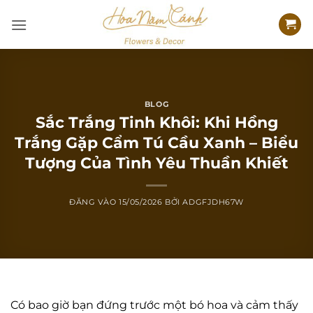
Bỏ
qua
nội
dung
BLOG
Sắc Trắng Tinh Khôi: Khi Hồng
Trắng Gặp Cẩm Tú Cầu Xanh – Biểu
Tượng Của Tình Yêu Thuần Khiết
ĐĂNG VÀO
15/05/2026
BỞI
ADGFJDH67W
Có bao giờ bạn đứng trước một bó hoa và cảm thấy