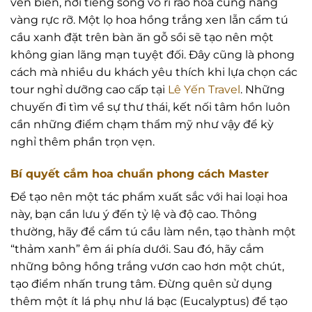
ven biển, nơi tiếng sóng vỗ rì rào hòa cùng nắng
vàng rực rỡ. Một lọ hoa hồng trắng xen lẫn cẩm tú
cầu xanh đặt trên bàn ăn gỗ sồi sẽ tạo nên một
không gian lãng mạn tuyệt đối. Đây cũng là phong
cách mà nhiều du khách yêu thích khi lựa chọn các
tour nghỉ dưỡng cao cấp tại
Lê Yến Travel
. Những
chuyến đi tìm về sự thư thái, kết nối tâm hồn luôn
cần những điểm chạm thẩm mỹ như vậy để kỳ
nghỉ thêm phần trọn vẹn.
Bí quyết cắm hoa chuẩn phong cách Master
Để tạo nên một tác phẩm xuất sắc với hai loại hoa
này, bạn cần lưu ý đến tỷ lệ và độ cao. Thông
thường, hãy để cẩm tú cầu làm nền, tạo thành một
“thảm xanh” êm ái phía dưới. Sau đó, hãy cắm
những bông hồng trắng vươn cao hơn một chút,
tạo điểm nhấn trung tâm. Đừng quên sử dụng
thêm một ít lá phụ như lá bạc (Eucalyptus) để tạo