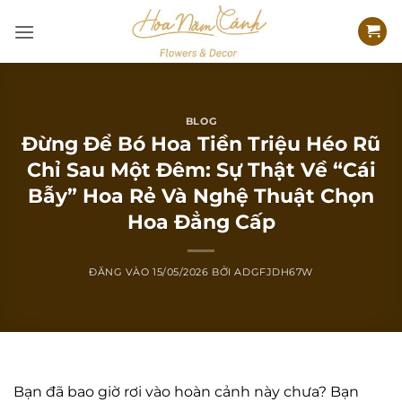
Bỏ
qua
nội
dung
BLOG
Đừng Để Bó Hoa Tiền Triệu Héo Rũ
Chỉ Sau Một Đêm: Sự Thật Về “Cái
Bẫy” Hoa Rẻ Và Nghệ Thuật Chọn
Hoa Đẳng Cấp
ĐĂNG VÀO
15/05/2026
BỞI
ADGFJDH67W
Bạn đã bao giờ rơi vào hoàn cảnh này chưa? Bạn