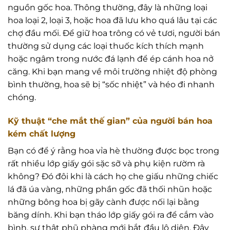
nguồn gốc hoa. Thông thường, đây là những loại
hoa loại 2, loại 3, hoặc hoa đã lưu kho quá lâu tại các
chợ đầu mối. Để giữ hoa trông có vẻ tươi, người bán
thường sử dụng các loại thuốc kích thích mạnh
hoặc ngâm trong nước đá lạnh để ép cánh hoa nở
căng. Khi bạn mang về môi trường nhiệt độ phòng
bình thường, hoa sẽ bị “sốc nhiệt” và héo đi nhanh
chóng.
Kỹ thuật “che mắt thế gian” của người bán hoa
kém chất lượng
Bạn có để ý rằng hoa vỉa hè thường được bọc trong
rất nhiều lớp giấy gói sặc sỡ và phụ kiện rườm rà
không? Đó đôi khi là cách họ che giấu những chiếc
lá đã úa vàng, những phần gốc đã thối nhũn hoặc
những bông hoa bị gãy cành được nối lại bằng
băng dính. Khi bạn tháo lớp giấy gói ra để cắm vào
bình, sự thật phũ phàng mới bắt đầu lộ diện. Đây