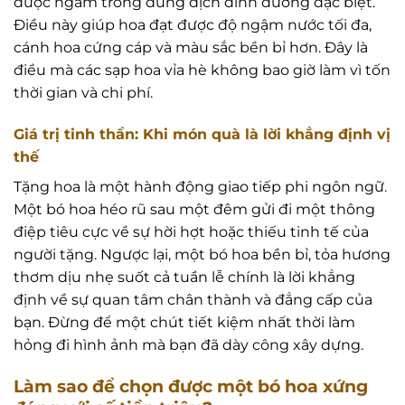
được ngâm trong dung dịch dinh dưỡng đặc biệt.
Điều này giúp hoa đạt được độ ngậm nước tối đa,
cánh hoa cứng cáp và màu sắc bền bỉ hơn. Đây là
điều mà các sạp hoa vỉa hè không bao giờ làm vì tốn
thời gian và chi phí.
Giá trị tinh thần: Khi món quà là lời khẳng định vị
thế
Tặng hoa là một hành động giao tiếp phi ngôn ngữ.
Một bó hoa héo rũ sau một đêm gửi đi một thông
điệp tiêu cực về sự hời hợt hoặc thiếu tinh tế của
người tặng. Ngược lại, một bó hoa bền bỉ, tỏa hương
thơm dịu nhẹ suốt cả tuần lễ chính là lời khẳng
định về sự quan tâm chân thành và đẳng cấp của
bạn. Đừng để một chút tiết kiệm nhất thời làm
hỏng đi hình ảnh mà bạn đã dày công xây dựng.
Làm sao để chọn được một bó hoa xứng