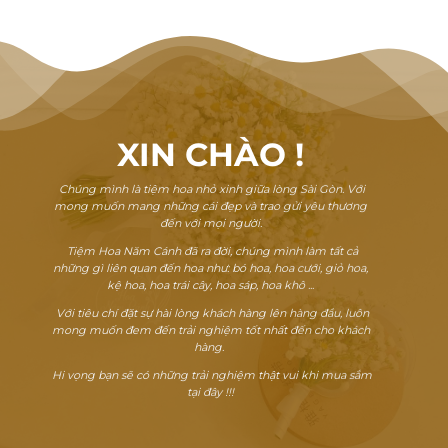
XIN CHÀO
!
Chúng mình là tiệm hoa nhỏ xinh giữa lòng Sài Gòn. Với
mong muốn mang những cái đẹp và trao gửi yêu thương
đến với mọi người.
Tiệm Hoa Năm Cánh đã ra đời, chúng mình làm tất cả
những gì liên quan đến hoa như: bó hoa, hoa cưới, giỏ hoa,
kệ hoa, hoa trái cây, hoa sáp, hoa khô ...
Với tiêu chí đặt sự hài lòng khách hàng lên hàng đầu, luôn
mong muốn đem đến trải nghiệm tốt nhất đến cho khách
hàng.
Hi vọng bạn sẽ có những trải nghiệm thật vui khi mua sắm
tại đây !!!