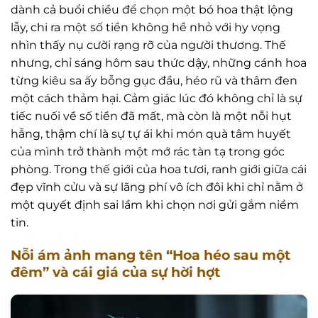
dành cả buổi chiều để chọn một bó hoa thật lộng
lẫy, chi ra một số tiền không hề nhỏ với hy vọng
nhìn thấy nụ cười rạng rỡ của người thương. Thế
nhưng, chỉ sáng hôm sau thức dậy, những cánh hoa
từng kiêu sa ấy bỗng gục đầu, héo rũ và thâm đen
một cách thảm hại. Cảm giác lúc đó không chỉ là sự
tiếc nuối về số tiền đã mất, mà còn là một nỗi hụt
hẫng, thậm chí là sự tự ái khi món quà tâm huyết
của mình trở thành một mớ rác tàn tạ trong góc
phòng. Trong thế giới của hoa tươi, ranh giới giữa cái
đẹp vĩnh cửu và sự lãng phí vô ích đôi khi chỉ nằm ở
một quyết định sai lầm khi chọn nơi gửi gắm niềm
tin.
Nỗi ám ảnh mang tên “Hoa héo sau một
đêm” và cái giá của sự hời hợt