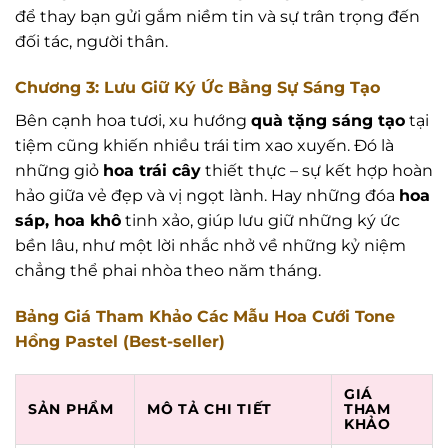
để thay bạn gửi gắm niềm tin và sự trân trọng đến
đối tác, người thân.
Chương 3: Lưu Giữ Ký Ức Bằng Sự Sáng Tạo
Bên cạnh hoa tươi, xu hướng
quà tặng sáng tạo
tại
tiệm cũng khiến nhiều trái tim xao xuyến. Đó là
những giỏ
hoa trái cây
thiết thực – sự kết hợp hoàn
hảo giữa vẻ đẹp và vị ngọt lành. Hay những đóa
hoa
sáp, hoa khô
tinh xảo, giúp lưu giữ những ký ức
bền lâu, như một lời nhắc nhở về những kỷ niệm
chẳng thể phai nhòa theo năm tháng.
Bảng Giá Tham Khảo Các Mẫu Hoa Cưới Tone
Hồng Pastel (Best-seller)
GIÁ
SẢN PHẨM
MÔ TẢ CHI TIẾT
THAM
KHẢO