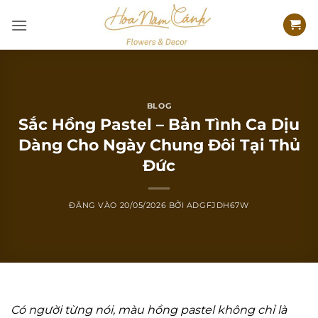
Bỏ
qua
nội
dung
BLOG
Sắc Hồng Pastel – Bản Tình Ca Dịu
Dàng Cho Ngày Chung Đôi Tại Thủ
Đức
ĐĂNG VÀO
20/05/2026
BỞI
ADGFJDH67W
Có người từng nói, màu hồng pastel không chỉ là