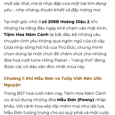
một sắc thái, mà là nhịp đập của một trái tim đang
yêu – nhẹ nhàng, thuần khiết và đầy mộng mơ.
Tại một góc nhỏ ở
số 208B Hoàng Diệu 2
, khi
những tia nắng đầu ngày khẽ chạm vào mặt kính,
Tiệm Hoa Năm Cánh
lại bắt đầu kể những câu
chuyện tình yêu thông qua ngôn ngữ của cỏ cây.
Giữa nhịp sống hối hả của Thủ Đức, chúng mình
chọn dừng lại một chút để chăm chút cho những
đóa hoa cưới tone Hồng Pastel – “nàng thơ” đang
được các cô dâu săn đón nhất mùa này.
Chương 1: Khi Mẫu Đơn và Tulip Viết Nên Ước
Nguyện
Trong BST hoa cưới năm nay, Tiệm Hoa Năm Cánh
ưu ái sử dụng những đóa
Mẫu Đơn (Peony)
nhập
khẩu. Với cánh hoa xếp lớp mềm mại như dải lụa,
Mẫu Đơn tượng trưng cho sự quý phái và một cuộc