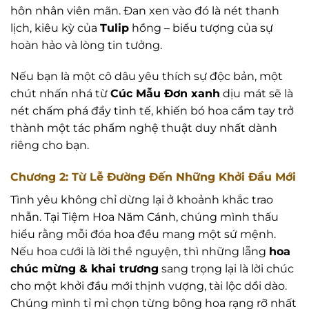
hôn nhân viên mãn. Đan xen vào đó là nét thanh
lịch, kiêu kỳ của
Tulip
hồng – biểu tượng của sự
hoàn hảo và lòng tin tưởng.
Nếu bạn là một cô dâu yêu thích sự độc bản, một
chút nhấn nhá từ
Cúc Mẫu Đơn xanh
dịu mát sẽ là
nét chấm phá đầy tinh tế, khiến bó hoa cầm tay trở
thành một tác phẩm nghệ thuật duy nhất dành
riêng cho bạn.
Chương 2: Từ Lễ Đường Đến Những Khởi Đầu Mới
Tình yêu không chỉ dừng lại ở khoảnh khắc trao
nhẫn. Tại Tiệm Hoa Năm Cánh, chúng mình thấu
hiểu rằng mỗi đóa hoa đều mang một sứ mệnh.
Nếu hoa cưới là lời thề nguyện, thì những lẵng
hoa
chúc mừng & khai trương
sang trọng lại là lời chúc
cho một khởi đầu mới thịnh vượng, tài lộc dồi dào.
Chúng mình tỉ mỉ chọn từng bông hoa rạng rỡ nhất