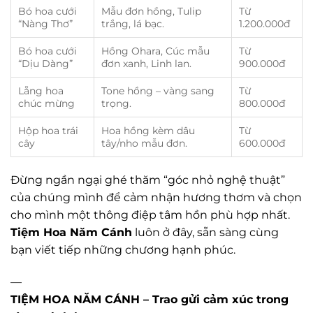
Bó hoa cưới
Mẫu đơn hồng, Tulip
Từ
“Nàng Thơ”
trắng, lá bạc.
1.200.000đ
Bó hoa cưới
Hồng Ohara, Cúc mẫu
Từ
“Dịu Dàng”
đơn xanh, Linh lan.
900.000đ
Lẵng hoa
Tone hồng – vàng sang
Từ
chúc mừng
trọng.
800.000đ
Hộp hoa trái
Hoa hồng kèm dâu
Từ
cây
tây/nho mẫu đơn.
600.000đ
Đừng ngần ngại ghé thăm “góc nhỏ nghệ thuật”
của chúng mình để cảm nhận hương thơm và chọn
cho mình một thông điệp tâm hồn phù hợp nhất.
Tiệm Hoa Năm Cánh
luôn ở đây, sẵn sàng cùng
bạn viết tiếp những chương hạnh phúc.
—
TIỆM HOA NĂM CÁNH – Trao gửi cảm xúc trong