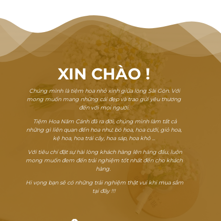
XIN CHÀO
!
Chúng mình là tiệm hoa nhỏ xinh giữa lòng Sài Gòn. Với
mong muốn mang những cái đẹp và trao gửi yêu thương
đến với mọi người.
Tiệm Hoa Năm Cánh đã ra đời, chúng mình làm tất cả
những gì liên quan đến hoa như: bó hoa, hoa cưới, giỏ hoa,
kệ hoa, hoa trái cây, hoa sáp, hoa khô ...
Với tiêu chí đặt sự hài lòng khách hàng lên hàng đầu, luôn
mong muốn đem đến trải nghiệm tốt nhất đến cho khách
hàng.
Hi vọng bạn sẽ có những trải nghiệm thật vui khi mua sắm
tại đây !!!