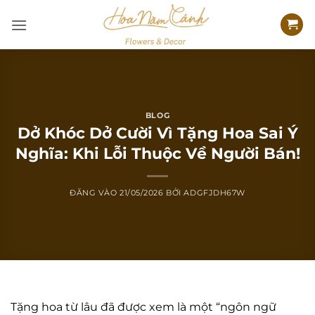
Bỏ
qua
nội
dung
BLOG
Dở Khóc Dở Cười Vì Tặng Hoa Sai Ý
Nghĩa: Khi Lỗi Thuộc Về Người Bán!
ĐĂNG VÀO
21/05/2026
BỞI
ADGFJDH67W
Tặng hoa từ lâu đã được xem là một “ngôn ngữ