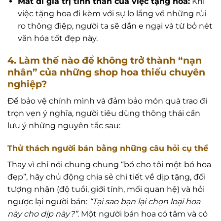
Mất đi giá trị tinh thần của việc tặng hoa:
Khi
việc tặng hoa đi kèm với sự lo lắng về những rủi
ro thông điệp, người ta sẽ dần e ngại và từ bỏ nét
văn hóa tốt đẹp này.
4. Làm thế nào để không trở thành “nạn
nhân” của những shop hoa thiếu chuyên
nghiệp?
Để bảo vệ chính mình và đảm bảo món quà trao đi
trọn vẹn ý nghĩa, người tiêu dùng thông thái cần
lưu ý những nguyên tắc sau:
Thử thách người bán bằng những câu hỏi cụ thể
Thay vì chỉ nói chung chung “bó cho tôi một bó hoa
đẹp”, hãy chủ động chia sẻ chi tiết về dịp tặng, đối
tượng nhận (độ tuổi, giới tính, mối quan hệ) và hỏi
ngược lại người bán:
“Tại sao bạn lại chọn loại hoa
này cho dịp này?”
. Một người bán hoa có tâm và có