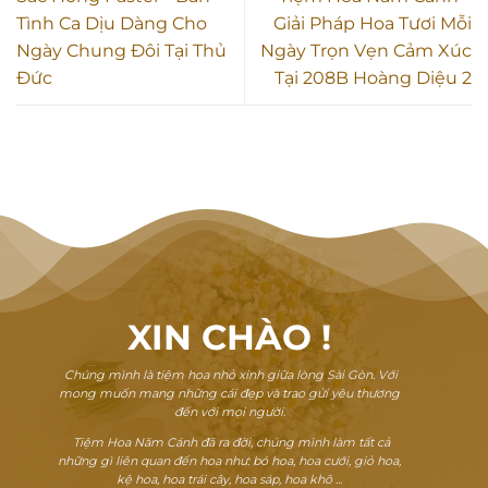
Tình Ca Dịu Dàng Cho
Giải Pháp Hoa Tươi Mỗi
Ngày Chung Đôi Tại Thủ
Ngày Trọn Vẹn Cảm Xúc
Đức
Tại 208B Hoàng Diệu 2
XIN CHÀO
!
Chúng mình là tiệm hoa nhỏ xinh giữa lòng Sài Gòn. Với
mong muốn mang những cái đẹp và trao gửi yêu thương
đến với mọi người.
Tiệm Hoa Năm Cánh đã ra đời, chúng mình làm tất cả
những gì liên quan đến hoa như: bó hoa, hoa cưới, giỏ hoa,
kệ hoa, hoa trái cây, hoa sáp, hoa khô ...