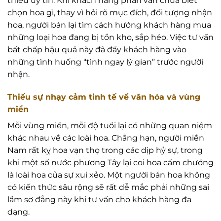
thiếu uy tín. Khi khách hàng phân vân chưa biết
chọn hoa gì, thay vì hỏi rõ mục đích, đối tượng nhận
hoa, người bán lại tìm cách hướng khách hàng mua
những loại hoa đang bị tồn kho, sắp héo. Việc tư vấn
bất chấp hậu quả này đã đẩy khách hàng vào
những tình huống “tình ngay lý gian” trước người
nhận.
Thiếu sự nhạy cảm tinh tế về văn hóa và vùng
miền
Mỗi vùng miền, mỗi độ tuổi lại có những quan niệm
khác nhau về các loài hoa. Chẳng hạn, người miền
Nam rất kỵ hoa vạn thọ trong các dịp hỷ sự, trong
khi một số nước phương Tây lại coi hoa cẩm chướng
là loài hoa của sự xui xẻo. Một người bán hoa không
có kiến thức sâu rộng sẽ rất dễ mắc phải những sai
lầm sơ đẳng này khi tư vấn cho khách hàng đa
dạng.