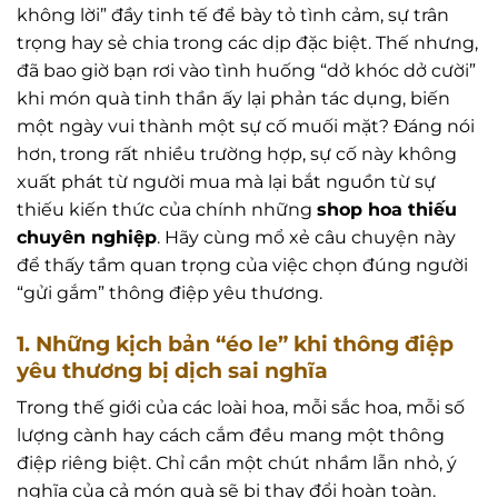
không lời” đầy tinh tế để bày tỏ tình cảm, sự trân
trọng hay sẻ chia trong các dịp đặc biệt. Thế nhưng,
đã bao giờ bạn rơi vào tình huống “dở khóc dở cười”
khi món quà tinh thần ấy lại phản tác dụng, biến
một ngày vui thành một sự cố muối mặt? Đáng nói
hơn, trong rất nhiều trường hợp, sự cố này không
xuất phát từ người mua mà lại bắt nguồn từ sự
thiếu kiến thức của chính những
shop hoa thiếu
chuyên nghiệp
. Hãy cùng mổ xẻ câu chuyện này
để thấy tầm quan trọng của việc chọn đúng người
“gửi gắm” thông điệp yêu thương.
1. Những kịch bản “éo le” khi thông điệp
yêu thương bị dịch sai nghĩa
Trong thế giới của các loài hoa, mỗi sắc hoa, mỗi số
lượng cành hay cách cắm đều mang một thông
điệp riêng biệt. Chỉ cần một chút nhầm lẫn nhỏ, ý
nghĩa của cả món quà sẽ bị thay đổi hoàn toàn.