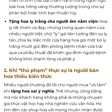
màn tỏ tình thất bại thảm hại vì trong ngôn ngữ
loài hoa, hồng vàng thường tượng trưng cho sự
phản bội hoặc tình bạn thuần túy.
Tặng hoa ly trắng cho người ốm nằm viện:
Hoa
ly rất thơm và đẹp, nhưng trong quan niệm của
nhiều người Việt, chữ “ly” gợi liên tưởng đến sự ly
tán, chia lìa. Việc một cửa hàng hoa gói một bó ly
trắng muốt gửi đến phòng bệnh nhân vừa trải
qua ca phẫu thuật đã khiến gia đình người bệnh
không khỏi chạnh lòng và phật ý.
2. Khi “thủ phạm” thực sự là người bán
hoa thiếu kiến thức
Nhiều người thường đổ lỗi cho người mua “vô tâm”
khi
tặng hoa sai ý nghĩa
. Thế nhưng, công bằng
mà nói, khách hàng không phải là những chuyên
gia thực vật học hay nhà nghiên cứu văn hóa. Họ
tìm đến các shop hoa với mong muốn nhận được