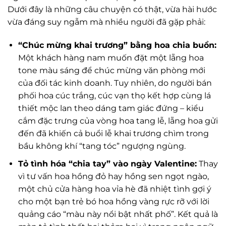
Dưới đây là những câu chuyện có thật, vừa hài hước
vừa đáng suy ngẫm mà nhiều người đã gặp phải:
“Chúc mừng khai trương” bằng hoa chia buồn:
Một khách hàng nam muốn đặt một lẵng hoa
tone màu sáng để chúc mừng văn phòng mới
của đối tác kinh doanh. Tuy nhiên, do người bán
phối hoa cúc trắng, cúc vạn thọ kết hợp cùng lá
thiết mộc lan theo dáng tam giác đứng – kiểu
cắm đặc trưng của vòng hoa tang lễ, lẵng hoa gửi
đến đã khiến cả buổi lễ khai trương chìm trong
bầu không khí “tang tóc” ngượng ngùng.
Tỏ tình hóa “chia tay” vào ngày Valentine:
Thay
vì tư vấn hoa hồng đỏ hay hồng sen ngọt ngào,
một chủ cửa hàng hoa vỉa hè đã nhiệt tình gợi ý
cho một bạn trẻ bó hoa hồng vàng rực rỡ với lời
quảng cáo “màu này nổi bật nhất phố”. Kết quả là