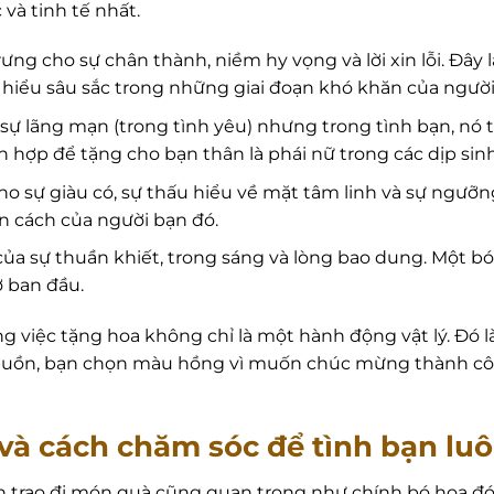
và tinh tế nhất.
ưng cho sự chân thành, niềm hy vọng và lời xin lỗi. Đây
 hiểu sâu sắc trong những giai đoạn khó khăn của người
 sự lãng mạn (trong tình yêu) nhưng trong tình bạn, nó
ch hợp để tặng cho bạn thân là phái nữ trong các dịp sin
o sự giàu có, sự thấu hiểu về mặt tâm linh và sự ngưỡ
n cách của người bạn đó.
ủa sự thuần khiết, trong sáng và lòng bao dung. Một bó 
ở ban đầu.
ng việc tặng hoa không chỉ là một hành động vật lý. Đó l
buồn, bạn chọn màu hồng vì muốn chúc mừng thành công
và cách chăm sóc để tình bạn luô
n trao đi món quà cũng quan trọng như chính bó hoa đó