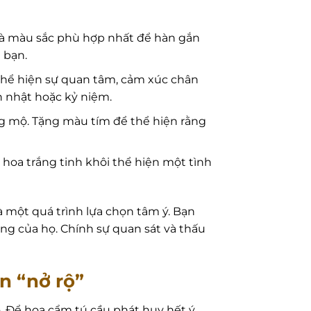
 là màu sắc phù hợp nhất để hàn gắn
 bạn.
 thể hiện sự quan tâm, cảm xúc chân
h nhật hoặc kỷ niệm.
ng mộ. Tặng màu tím để thể hiện rằng
hoa trắng tinh khôi thể hiện một tình
à một quá trình lựa chọn tâm ý. Bạn
 của họ. Chính sự quan sát và thấu
n “nở rộ”
. Để hoa cẩm tú cầu phát huy hết ý