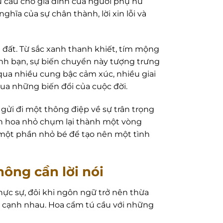
 cầu cho gia đình của người phụ nữ
nghĩa của sự chân thành, lời xin lỗi và
 đất. Từ sắc xanh thanh khiết, tím mộng
ình bạn, sự biến chuyển này tượng trưng
 qua nhiều cung bậc cảm xúc, nhiều giai
qua những biến đổi của cuộc đời.
gửi đi một thông điệp về sự trân trọng
ánh hoa nhỏ chụm lại thành một vòng
 một phần nhỏ bé để tạo nên một tình
hông cần lời nói
hực sự, đôi khi ngôn ngữ trở nên thừa
ên cạnh nhau. Hoa cẩm tú cầu với những