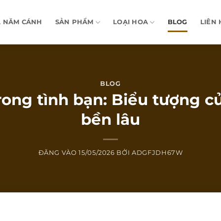
A NĂM CÁNH
SẢN PHẨM
LOẠI HOA
BLOG
LIÊN 
BLOG
rong tình bạn: Biểu tượng củ
bền lâu
ĐĂNG VÀO
15/05/2026
BỞI
ADGFJDH67W