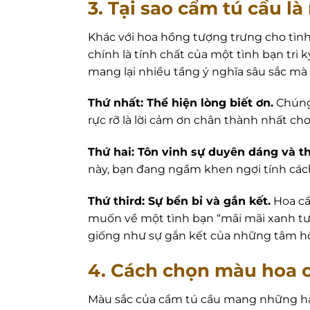
3. Tại sao cẩm tú cầu l
Khác với hoa hồng tượng trưng cho tình
chính là tính chất của một tình bạn tri
mang lại nhiều tầng ý nghĩa sâu sắc mà í
Thứ nhất: Thể hiện lòng biết ơn.
Chúng
rực rỡ là lời cảm ơn chân thành nhất ch
Thứ hai: Tôn vinh sự duyên dáng và t
này, bạn đang ngầm khen ngợi tính cách
Thứ third: Sự bền bỉ và gắn kết.
Hoa cẩ
muốn về một tình bạn “mãi mãi xanh tươi
giống như sự gắn kết của những tâm hồ
4. Cách chọn màu hoa c
Màu sắc của cẩm tú cầu mang những hàm