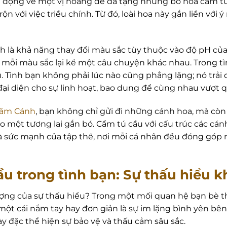
m động về một vị hoàng đế đã tặng những bó hoa cẩm tú
ộn với việc triều chính. Từ đó, loài hoa này gắn liền với ý 
h là khả năng thay đổi màu sắc tùy thuộc vào độ pH của
, mỗi màu sắc lại kể một câu chuyện khác nhau. Trong t
. Tình bạn không phải lúc nào cũng phẳng lặng; nó trải
đại diện cho sự linh hoạt, bao dung để cùng nhau vượt 
Năm Cánh
, bạn không chỉ gửi đi những cánh hoa, mà còn 
o một tương lai gắn bó. Cẩm tú cầu với cấu trúc các c
và sức mạnh của tập thể, nơi mỗi cá nhân đều đóng góp
ầu trong tình bạn: Sự thấu hiểu k
 tượng của sự thấu hiểu? Trong một mối quan hệ bạn bè t
 một cái nắm tay hay đơn giản là sự im lặng bình yên b
đặc thể hiện sự bảo vệ và thấu cảm sâu sắc.