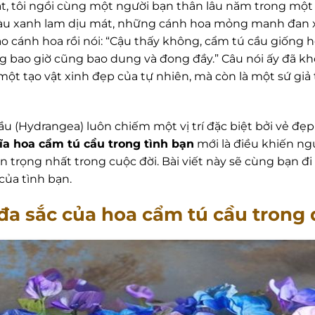
, tôi ngồi cùng một người bạn thân lâu năm trong một 
màu xanh lam dịu mát, những cánh hoa mỏng manh đan x
vào cánh hoa rồi nói: “Cậu thấy không, cẩm tú cầu giống
ng bao giờ cũng bao dung và đong đầy.” Câu nói ấy đã k
 một tạo vật xinh đẹp của tự nhiên, mà còn là một sứ giả
cầu (Hydrangea) luôn chiếm một vị trí đặc biệt bởi vẻ đẹ
ĩa hoa cẩm tú cầu trong tình bạn
mới là điều khiến ngư
trọng nhất trong cuộc đời. Bài viết này sẽ cùng bạn đi 
 của tình bạn.
 đa sắc của hoa cẩm tú cầu trong