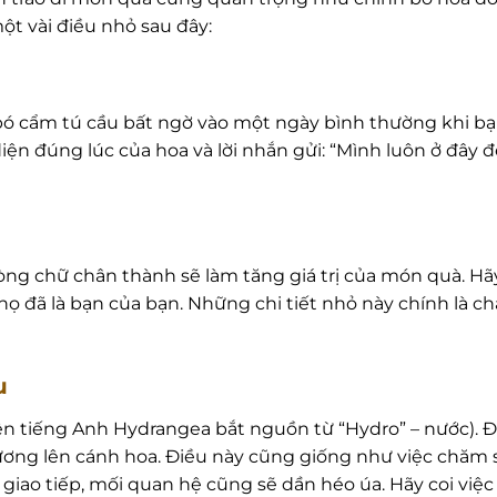
ột vài điều nhỏ sau đây:
bó cẩm tú cầu bất ngờ vào một ngày bình thường khi bạ
n diện đúng lúc của hoa và lời nhắn gửi: “Mình luôn ở đâ
òng chữ chân thành sẽ làm tăng giá trị của món quà. Hã
ì họ đã là bạn của bạn. Những chi tiết nhỏ này chính là 
u
tên tiếng Anh Hydrangea bắt nguồn từ “Hydro” – nước). Để
ơng lên cánh hoa. Điều này cũng giống như việc chăm 
iao tiếp, mối quan hệ cũng sẽ dần héo úa. Hãy coi việc