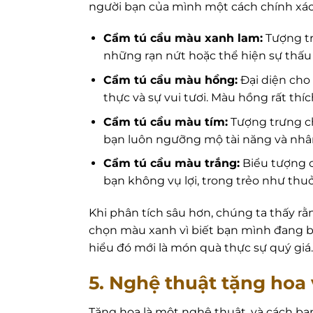
người bạn của mình một cách chính xác 
Cẩm tú cầu màu xanh lam:
Tượng tr
những rạn nứt hoặc thể hiện sự thấu
Cẩm tú cầu màu hồng:
Đại diện cho
thực và sự vui tươi. Màu hồng rất thí
Cẩm tú cầu màu tím:
Tượng trưng ch
bạn luôn ngưỡng mộ tài năng và nhâ
Cẩm tú cầu màu trắng:
Biểu tượng c
bạn không vụ lợi, trong trẻo như thu
Khi phân tích sâu hơn, chúng ta thấy rằ
chọn màu xanh vì biết bạn mình đang 
hiểu đó mới là món quà thực sự quý giá.
5. Nghệ thuật tặng hoa 
Tặng hoa là một nghệ thuật, và cách bạ