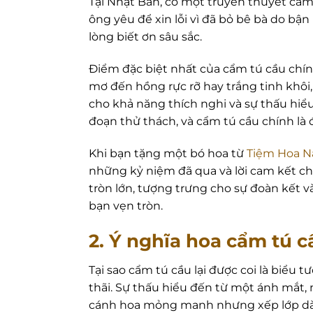
Tại Nhật Bản, có một truyền thuyết cả
ông yêu để xin lỗi vì đã bỏ bê bà do bận r
lòng biết ơn sâu sắc.
Điểm đặc biệt nhất của cẩm tú cầu chín
mơ đến hồng rực rỡ hay trắng tinh khôi
cho khả năng thích nghi và sự thấu hiểu
đoạn thử thách, và cẩm tú cầu chính là 
Khi bạn tặng một bó hoa từ
Tiệm Hoa 
những kỷ niệm đã qua và lời cam kết ch
tròn lớn, tượng trưng cho sự đoàn kết 
bạn vẹn tròn.
2. Ý nghĩa hoa cẩm tú c
Tại sao cẩm tú cầu lại được coi là biểu
thãi. Sự thấu hiểu đến từ một ánh mắt,
cánh hoa mỏng manh nhưng xếp lớp dày 