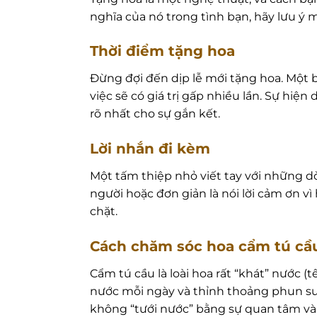
nghĩa của nó trong tình bạn, hãy lưu ý m
Thời điểm tặng hoa
Đừng đợi đến dịp lễ mới tặng hoa. Một 
việc sẽ có giá trị gấp nhiều lần. Sự hiệ
rõ nhất cho sự gắn kết.
Lời nhắn đi kèm
Một tấm thiệp nhỏ viết tay với những d
người hoặc đơn giản là nói lời cảm ơn v
chặt.
Cách chăm sóc hoa cẩm tú cầ
Cẩm tú cầu là loài hoa rất “khát” nước (
nước mỗi ngày và thỉnh thoảng phun sư
không “tưới nước” bằng sự quan tâm và g