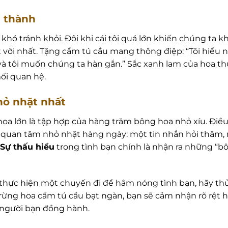
n thành
hó tránh khỏi. Đôi khi cái tôi quá lớn khiến chúng ta khó 
ệt vời nhất. Tặng cẩm tú cầu mang thông điệp: “Tôi hiểu 
và tôi muốn chúng ta hàn gắn.” Sắc xanh lam của hoa th
ối quan hệ.
hỏ nhặt nhất
oa lớn là tập hợp của hàng trăm bông hoa nhỏ xíu. Điều
uan tâm nhỏ nhặt hàng ngày: một tin nhắn hỏi thăm, m
Sự thấu hiểu
trong tình bạn chính là nhận ra những “bô
 thực hiện một chuyến đi để hâm nóng tình bạn, hãy t
rừng hoa cẩm tú cầu bạt ngàn, bạn sẽ cảm nhận rõ rệt hơ
người bạn đồng hành.