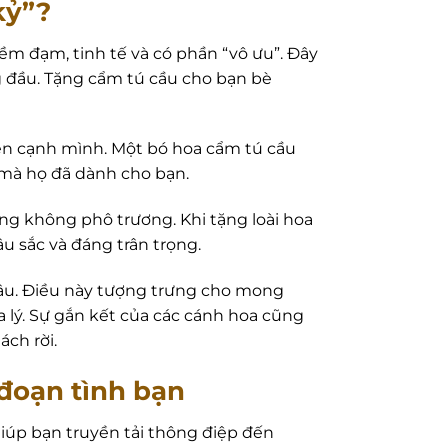
kỷ”?
ềm đạm, tinh tế và có phần “vô ưu”. Đây
ng đầu. Tặng cẩm tú cầu cho bạn bè
n cạnh mình. Một bó hoa cẩm tú cầu
n mà họ đã dành cho bạn.
 không phô trương. Khi tặng loài hoa
u sắc và đáng trân trọng.
lâu. Điều này tượng trưng cho mong
a lý. Sự gắn kết của các cánh hoa cũng
ch rời.
đoạn tình bạn
iúp bạn truyền tải thông điệp đến