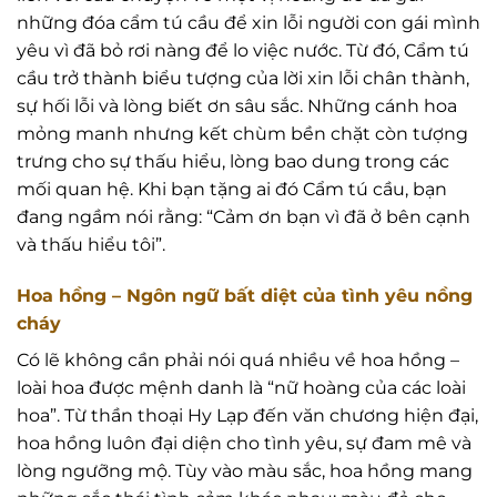
những đóa cẩm tú cầu để xin lỗi người con gái mình
yêu vì đã bỏ rơi nàng để lo việc nước. Từ đó, Cẩm tú
cầu trở thành biểu tượng của lời xin lỗi chân thành,
sự hối lỗi và lòng biết ơn sâu sắc. Những cánh hoa
mỏng manh nhưng kết chùm bền chặt còn tượng
trưng cho sự thấu hiểu, lòng bao dung trong các
mối quan hệ. Khi bạn tặng ai đó Cẩm tú cầu, bạn
đang ngầm nói rằng: “Cảm ơn bạn vì đã ở bên cạnh
và thấu hiểu tôi”.
Hoa hồng – Ngôn ngữ bất diệt của tình yêu nồng
cháy
Có lẽ không cần phải nói quá nhiều về hoa hồng –
loài hoa được mệnh danh là “nữ hoàng của các loài
hoa”. Từ thần thoại Hy Lạp đến văn chương hiện đại,
hoa hồng luôn đại diện cho tình yêu, sự đam mê và
lòng ngưỡng mộ. Tùy vào màu sắc, hoa hồng mang