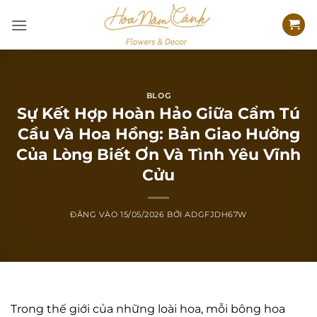
Bỏ
qua
nội
dung
BLOG
Sự Kết Hợp Hoàn Hảo Giữa Cẩm Tú
Cầu Và Hoa Hồng: Bản Giao Hưởng
Của Lòng Biết Ơn Và Tình Yêu Vĩnh
Cửu
ĐĂNG VÀO
15/05/2026
BỞI
ADGFJDH67W
Trong thế giới của những loài hoa, mỗi bông hoa