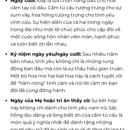
Ngày cưới:
Đây là lựa chọn hàng đầu cho hoa
cầm tay cô dâu. Cẩm tú cầu tượng trưng cho sự
sum vầy, hoa hồng tượng trưng cho tình yêu
vĩnh cửu. Sự hiện diện của cả hai trong ngày
trọng đại như một lời chúc phúc cho cặp đôi về
một cuộc sống hôn nhân viên mãn, hạnh phúc
và luôn biết ơn lẫn nhau.
Kỷ niệm ngày yêu/ngày cưới:
Sau nhiều năm
bên nhau, tình yêu không chỉ là những rung
động ban đầu mà còn là sự thấu hiểu gian truân.
Một bó hoa mix hai loài hoa này là cách tuyệt vời
để “hâm nóng” tình cảm và nói lời cảm ơn bạn
đời đã cùng đồng hành.
Ngày của Mẹ hoặc tri ân thầy cô:
Sự kết hợp
này không chỉ dành cho tình yêu nam nữ. Sắc
hồng dịu dàng và lòng biết ơn của cẩm tú cầu là
món quà ý nghĩa nhất để dành tặng những
người phụ nữ đã hy sinh và nuôi dưỡng chúng ta