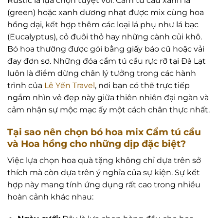
Rustic là lựa chọn tuyệt vời. Cẩm tú cầu xanh lá
(green) hoặc xanh dương nhạt được mix cùng hoa
hồng dại, kết hợp thêm các loại lá phụ như lá bạc
(Eucalyptus), cỏ đuôi thỏ hay những cành củi khô.
Bó hoa thường được gói bằng giấy báo cũ hoặc vải
đay đơn sơ. Những đóa cẩm tú cầu rực rỡ tại Đà Lạt
luôn là điểm dừng chân lý tưởng trong các hành
trình của
Lê Yến Travel
, nơi bạn có thể trực tiếp
ngắm nhìn vẻ đẹp này giữa thiên nhiên đại ngàn và
cảm nhận sự mộc mạc ấy một cách chân thực nhất.
Tại sao nên chọn bó hoa mix Cẩm tú cầu
và Hoa hồng cho những dịp đặc biệt?
Việc lựa chọn hoa quà tặng không chỉ dựa trên sở
thích mà còn dựa trên ý nghĩa của sự kiện. Sự kết
hợp này mang tính ứng dụng rất cao trong nhiều
hoàn cảnh khác nhau: