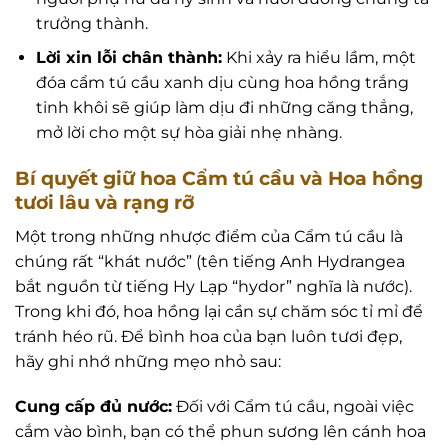
trưởng thành.
Lời xin lỗi chân thành:
Khi xảy ra hiểu lầm, một
đóa cẩm tú cầu xanh dịu cùng hoa hồng trắng
tinh khôi sẽ giúp làm dịu đi những căng thẳng,
mở lời cho một sự hòa giải nhẹ nhàng.
Bí quyết giữ hoa Cẩm tú cầu và Hoa hồng
tươi lâu và rạng rỡ
Một trong những nhược điểm của Cẩm tú cầu là
chúng rất “khát nước” (tên tiếng Anh Hydrangea
bắt nguồn từ tiếng Hy Lạp “hydor” nghĩa là nước).
Trong khi đó, hoa hồng lại cần sự chăm sóc tỉ mỉ để
tránh héo rũ. Để bình hoa của bạn luôn tươi đẹp,
hãy ghi nhớ những mẹo nhỏ sau:
Cung cấp đủ nước:
Đối với Cẩm tú cầu, ngoài việc
cắm vào bình, bạn có thể phun sương lên cánh hoa