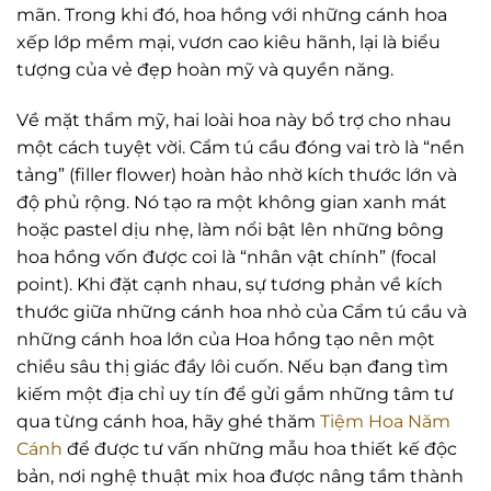
mãn. Trong khi đó, hoa hồng với những cánh hoa
xếp lớp mềm mại, vươn cao kiêu hãnh, lại là biểu
tượng của vẻ đẹp hoàn mỹ và quyền năng.
Về mặt thẩm mỹ, hai loài hoa này bổ trợ cho nhau
một cách tuyệt vời. Cẩm tú cầu đóng vai trò là “nền
tảng” (filler flower) hoàn hảo nhờ kích thước lớn và
độ phủ rộng. Nó tạo ra một không gian xanh mát
hoặc pastel dịu nhẹ, làm nổi bật lên những bông
hoa hồng vốn được coi là “nhân vật chính” (focal
point). Khi đặt cạnh nhau, sự tương phản về kích
thước giữa những cánh hoa nhỏ của Cẩm tú cầu và
những cánh hoa lớn của Hoa hồng tạo nên một
chiều sâu thị giác đầy lôi cuốn. Nếu bạn đang tìm
kiếm một địa chỉ uy tín để gửi gắm những tâm tư
qua từng cánh hoa, hãy ghé thăm
Tiệm Hoa Năm
Cánh
để được tư vấn những mẫu hoa thiết kế độc
bản, nơi nghệ thuật mix hoa được nâng tầm thành