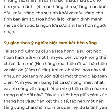
những sắc thái tình cảm khác nhau: màu đỏ cho
tình yêu mãnh liệt, màu hồng cho sự lãng mạn khởi
đầu, màu trắng cho sự tinh khôi và màu vàng cho
tình bạn ấm áp. Hoa hồng là lời khẳng định mạnh
mẽ về cảm xúc, là ngọn lửa sưởi ấm tâm hồn người
nhận.
Sự giao thoa ý nghĩa: Một cam kết bền vững
Tại sao nói Cẩm tú cầu và Hoa hồng là sự kết hợp
hoàn hảo? Bởi vì một tình yêu bền vững không thể
chỉ có đam mê (Hoa hồng) mà thiếu đi sự thấu hiểu
và biết ơn (Cẩm tú cầu). Khi mix hai loài hoa này với
nhau, người tặng muốn gửi đi một thông điệp toàn
diện: “Anh yêu em bằng tất cả sự nồng nhiệt nhất,
và anh cũng vô cùng biết ơn vì sự hiện diện của em
trong cuộc đời này”. Đây là sự kết hợp giữa cảm xúc
thăng hoa và sự gắn kết thực tế, tạo nên một nền
tảng vững chãi cho mọi mối quan hệ, dù là tình yêu