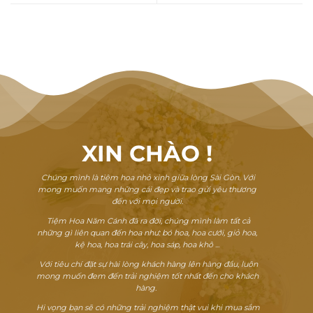
XIN CHÀO
!
Chúng mình là tiệm hoa nhỏ xinh giữa lòng Sài Gòn. Với
mong muốn mang những cái đẹp và trao gửi yêu thương
đến với mọi người.
Tiệm Hoa Năm Cánh đã ra đời, chúng mình làm tất cả
những gì liên quan đến hoa như: bó hoa, hoa cưới, giỏ hoa,
kệ hoa, hoa trái cây, hoa sáp, hoa khô ...
Với tiêu chí đặt sự hài lòng khách hàng lên hàng đầu, luôn
mong muốn đem đến trải nghiệm tốt nhất đến cho khách
hàng.
Hi vọng bạn sẽ có những trải nghiệm thật vui khi mua sắm