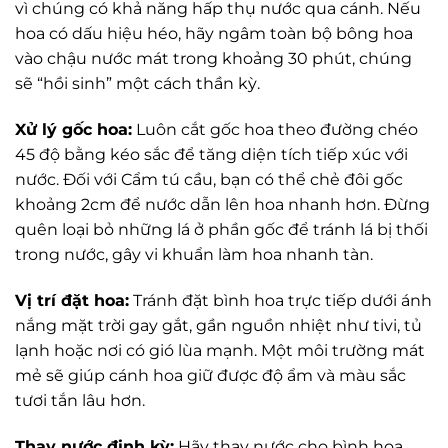
vì chúng có khả năng hấp thụ nước qua cánh. Nếu
hoa có dấu hiệu héo, hãy ngâm toàn bộ bông hoa
vào chậu nước mát trong khoảng 30 phút, chúng
sẽ “hồi sinh” một cách thần kỳ.
Xử lý gốc hoa:
Luôn cắt gốc hoa theo đường chéo
45 độ bằng kéo sắc để tăng diện tích tiếp xúc với
nước. Đối với Cẩm tú cầu, bạn có thể chẻ đôi gốc
khoảng 2cm để nước dẫn lên hoa nhanh hơn. Đừng
quên loại bỏ những lá ở phần gốc để tránh lá bị thối
trong nước, gây vi khuẩn làm hoa nhanh tàn.
Vị trí đặt hoa:
Tránh đặt bình hoa trực tiếp dưới ánh
nắng mặt trời gay gắt, gần nguồn nhiệt như tivi, tủ
lạnh hoặc nơi có gió lùa mạnh. Một môi trường mát
mẻ sẽ giúp cánh hoa giữ được độ ẩm và màu sắc
tươi tắn lâu hơn.
Thay nước định kỳ:
Hãy thay nước cho bình hoa