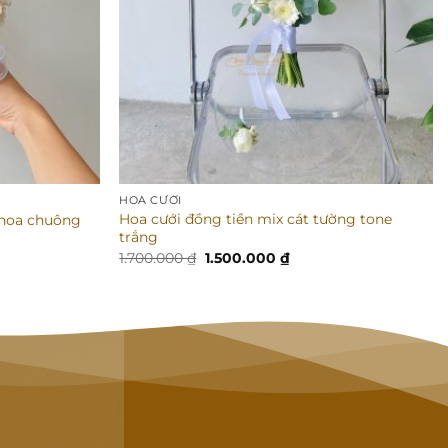
HOA CƯỚI
Hoa cưới đồng tiền mix cát tường tone
 hoa chuông
trắng
Giá
Giá
1.700.000
₫
1.500.000
₫
gốc
hiện
là:
tại
₫.
1.700.000 ₫.
là:
1.500.000 ₫.