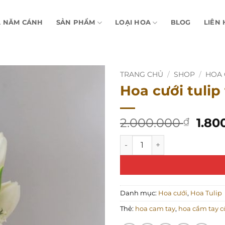
A NĂM CÁNH
SẢN PHẨM
LOẠI HOA
BLOG
LIÊN 
TRANG CHỦ
/
SHOP
/
HOA 
Hoa cưới tulip
Giá
2.000.000
1.80
₫
gốc
Hoa cưới tulip trắng mix ho
là:
2.00
Danh mục:
Hoa cưới
,
Hoa Tulip
Thẻ:
hoa cam tay
,
hoa cầm tay c