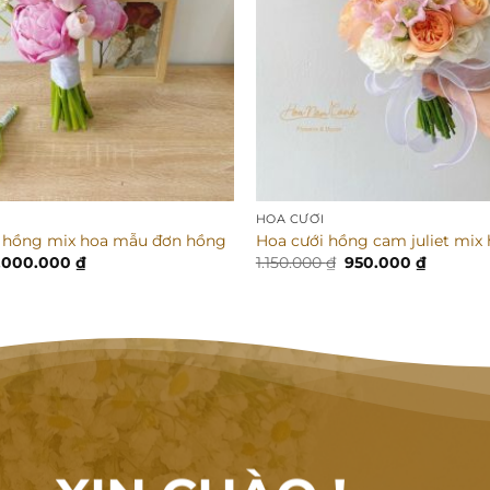
HOA CƯỚI
ip hồng mix hoa mẫu đơn hồng
Hoa cưới hồng cam juliet mix
iá
Giá
Giá
Giá
.000.000
₫
1.150.000
₫
950.000
₫
ốc
hiện
gốc
hiện
:
tại
là:
tại
.200.000 ₫.
là:
1.150.000 ₫.
là:
2.000.000 ₫.
950.000 