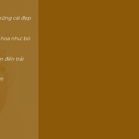
hững cái đẹp
 hoa như: bó
 đến trải
!!