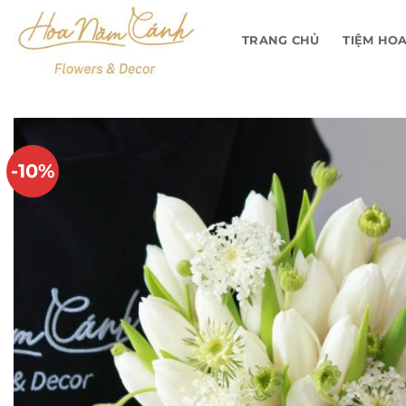
Bỏ
qua
TRANG CHỦ
TIỆM HO
nội
dung
-10%