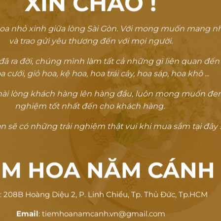
XIN CHÀO
!
oa nhỏ xinh giữa lòng Sài Gòn. Với mong muốn mang n
và trao gửi yêu thương đến với mọi người.
 ra đời, chúng mình làm tất cả những gì liên quan đến
a cưới, giỏ hoa, kệ hoa, hoa trái cây, hoa sáp, hoa khô ...
ự hài lòng khách hàng lên hàng đầu, luôn mong muốn đem
nghiệm tốt nhất đến cho khách hàng.
 sẽ có những trải nghiệm thật vui khi mua sắm tại đây !
ỆM HOA NĂM CÁNH
ỉ
: 208B Hoàng Diệu 2, P. Linh Chiểu, Tp. Thủ Đức, Tp.HCM
Email
: tiemhoanamcanh.vn@gmail.com