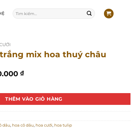
Tìm
HỆ
kiếm:
CƯỚI
 trắng mix hoa thuý châu
Giá
0.000
₫
hiện
a thuý châu số lượng
tại
0.000 ₫.
là:
THÊM VÀO GIỎ HÀNG
1.800.000 ₫.
ô dâu
,
hoa cô dâu
,
hoa cưới
,
hoa tulip