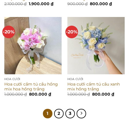
Giá
Giá
Giá
Giá
2.100.000
₫
1.900.000
₫
900.000
₫
800.000
₫
gốc
hiện
gốc
hiện
là:
tại
là:
tại
2.100.000 ₫.
là:
900.000 ₫.
là:
1.900.000 ₫.
800.000 
-20%
-20%
HOA CƯỚI
HOA CƯỚI
Hoa cưới cẩm tú cầu hồng
Hoa cưới cẩm tú cầu xanh
mix hoa hồng trắng
mix hồng trắng
Giá
Giá
Giá
Giá
1.000.000
₫
800.000
₫
1.000.000
₫
800.000
₫
gốc
hiện
gốc
hiện
là:
tại
là:
tại
1.000.000 ₫.
là:
1.000.000 ₫.
là:
800.000 ₫.
800.000
1
2
3