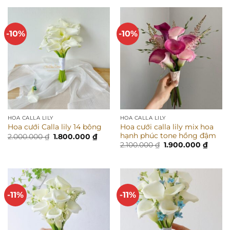
8.500.000 ₫.
là:
800.000 ₫.
là:
7.999.000 ₫.
650.000 
-10%
-10%
HOA CALLA LILY
HOA CALLA LILY
Hoa cưới calla lily mix hoa
Hoa cưới Calla lily 14 bông
hạnh phúc tone hồng đậm
Giá
Giá
2.000.000
₫
1.800.000
₫
gốc
hiện
Giá
Giá
2.100.000
₫
1.900.000
₫
là:
tại
gốc
hiện
2.000.000 ₫.
là:
là:
tại
1.800.000 ₫.
2.100.000 ₫.
là:
1.900.
-11%
-11%