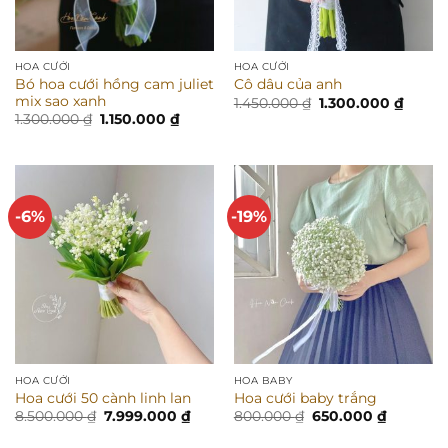
HOA CƯỚI
HOA CƯỚI
Bó hoa cưới hồng cam juliet
Cô dâu của anh
mix sao xanh
Giá
Giá
1.450.000
₫
1.300.000
₫
gốc
hiện
Giá
Giá
1.300.000
₫
1.150.000
₫
là:
tại
gốc
hiện
1.450.000 ₫.
là:
là:
tại
1.300.
1.300.000 ₫.
là:
1.150.000 ₫.
-6%
-19%
HOA CƯỚI
HOA BABY
Hoa cưới 50 cành linh lan
Hoa cưới baby trắng
Giá
Giá
Giá
Giá
8.500.000
₫
7.999.000
₫
800.000
₫
650.000
₫
gốc
hiện
gốc
hiện
là:
tại
là:
tại