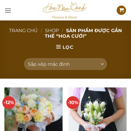
Bỏ
qua
nội
dung
TRANG CHỦ
/
SHOP
/
SẢN PHẨM ĐƯỢC GẮN
THẺ “HOA CƯỚI”
LỌC
-12%
-10%