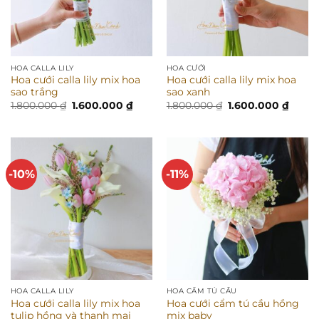
HOA CALLA LILY
HOA CƯỚI
Hoa cưới calla lily mix hoa
Hoa cưới calla lily mix hoa
sao trắng
sao xanh
Giá
Giá
Giá
Giá
1.800.000
₫
1.600.000
₫
1.800.000
₫
1.600.000
₫
gốc
hiện
gốc
hiện
là:
tại
là:
tại
1.800.000 ₫.
là:
1.800.000 ₫.
là:
1.600.000 ₫.
1.600.
-10%
-11%
HOA CALLA LILY
HOA CẨM TÚ CẦU
Hoa cưới calla lily mix hoa
Hoa cưới cẩm tú cầu hồng
tulip hồng và thanh mai
mix baby