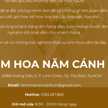
và trao gửi yêu thương đến với mọi người.
 ra đời, chúng mình làm tất cả những gì liên quan đến
a cưới, giỏ hoa, kệ hoa, hoa trái cây, hoa sáp, hoa khô ...
ự hài lòng khách hàng lên hàng đầu, luôn mong muốn đem
nghiệm tốt nhất đến cho khách hàng.
 sẽ có những trải nghiệm thật vui khi mua sắm tại đây !
ỆM HOA NĂM CÁNH
ỉ
: 208B Hoàng Diệu 2, P. Linh Chiểu, Tp. Thủ Đức, Tp.HCM
Email
: tiemhoanamcanh.vn@gmail.com
Hotline
: 0353.287.885
Giờ mở cửa
: 8:00 - 20:00 hằng ngày