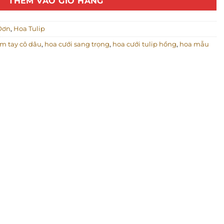
THÊM VÀO GIỎ HÀNG
Đơn
,
Hoa Tulip
m tay cô dâu
,
hoa cưới sang trọng
,
hoa cưới tulip hồng
,
hoa mẫu