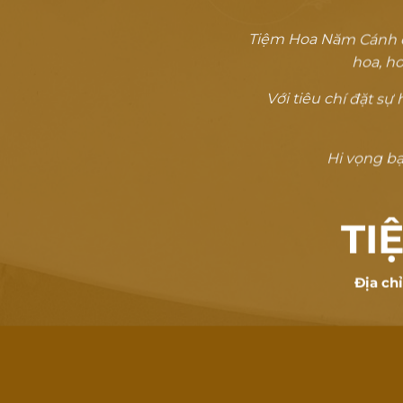
Tiệm Hoa Năm Cánh đã
hoa, ho
Với tiêu chí đặt s
Hi vọng bạn
TI
Địa ch