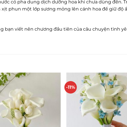
 nước có pha dung dịch dưỡng hoa khi chưa dùng đến. Tr
nh xịt phun một lớp sương mỏng lên cánh hoa để giữ đ
g bạn viết nên chương đầu tiên của câu chuyện tình yêu
-11%