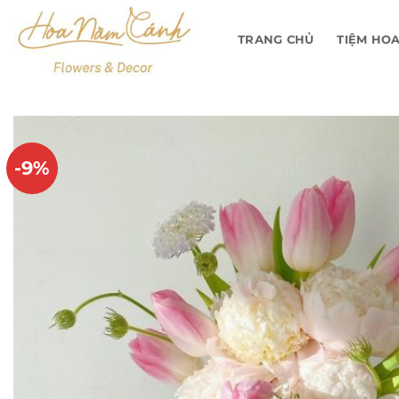
Bỏ
qua
TRANG CHỦ
TIỆM HO
nội
dung
-9%