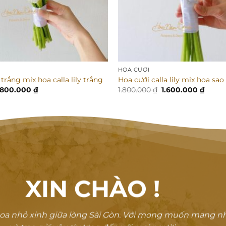
HOA CƯỚI
 trắng mix hoa calla lily trắng
Hoa cưới calla lily mix hoa sao
iá
Giá
Giá
Giá
.800.000
₫
1.800.000
₫
1.600.000
₫
ốc
hiện
gốc
hiện
:
tại
là:
tại
.000.000 ₫.
là:
1.800.000 ₫.
là:
1.800.000 ₫.
1.600.
XIN CHÀO
!
oa nhỏ xinh giữa lòng Sài Gòn. Với mong muốn mang n