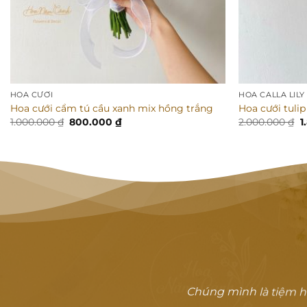
HOA CƯỚI
HOA CALLA LILY
Hoa cưới cẩm tú cầu xanh mix hồng trắng
Hoa cưới tulip
Giá
Giá
G
1.000.000
₫
800.000
₫
2.000.000
₫
1
gốc
hiện
g
là:
tại
là
1.000.000 ₫.
là:
2
800.000 ₫.
Chúng mình là tiệm h