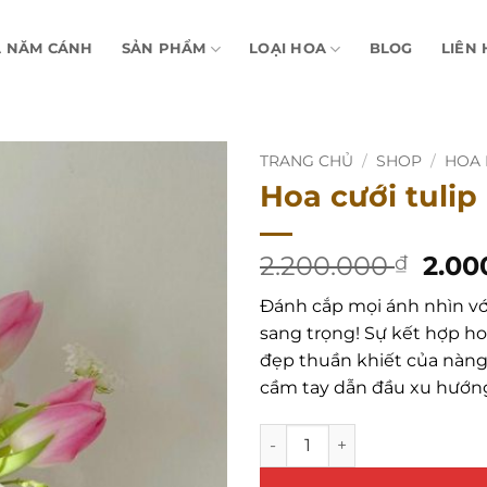
A NĂM CÁNH
SẢN PHẨM
LOẠI HOA
BLOG
LIÊN 
TRANG CHỦ
/
SHOP
/
HOA
Hoa cưới tuli
Giá
2.200.000
2.00
₫
gốc
Đánh cắp mọi ánh nhìn vớ
là:
sang trọng! Sự kết hợp ho
2.20
đẹp thuần khiết của nàng
cầm tay dẫn đầu xu hướn
Hoa cưới tulip hồng mix ho