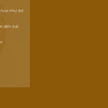
 hoa như: bó
 đến trải
!!