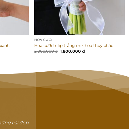
HOA CƯỚI
 xanh
Hoa cưới tulip trắng mix hoa thuý châu
Giá
Giá
2.000.000
₫
1.800.000
₫
gốc
hiện
là:
tại
2.000.000 ₫.
là:
000 ₫.
1.800.000 ₫.
hững cái đẹp