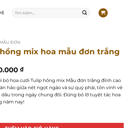
Tìm
HỆ
kiếm:
 MẪU ĐƠN
p hồng mix hoa mẫu đơn trắng
Giá
0.000
₫
hiện
i bó hoa cưới Tulip hồng mix Mẫu đơn trắng đỉnh cao
tại
àn hảo giữa nét ngọt ngào và sự quý phái, tôn vinh vẻ
0.000 ₫.
là:
 dâu trong ngày chung đôi. Đừng bỏ lỡ tuyệt tác hoa
2.000.000 ₫.
g năm nay!
a mẫu đơn trắng số lượng