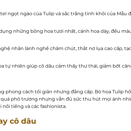
l ngọt ngào của Tulip và sắc trắng tinh khôi của Mẫu đ
dụng những bông hoa tươi nhất, cánh hoa dày, đều màu 
ghệ nhân lành nghề chăm chút, thắt nơ lụa cao cấp, tạ
a tự nhiên giúp cô dâu cảm thấy thư thái, giảm bớt căn
g phong cách tối giản nhưng đẳng cấp. Bó hoa Tulip hồ
 quá phô trương nhưng vẫn đủ sức thu hút mọi ánh nhìn
ổi tiếng và các fashionista.
ay cô dâu