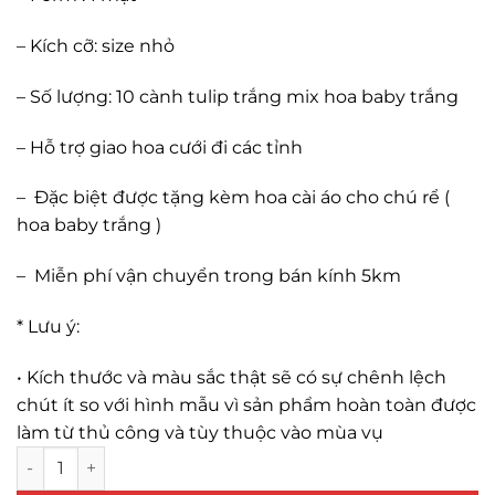
– Kích cỡ: size nhỏ
– Số lượng: 10 cành tulip trắng mix hoa baby trắng
– Hỗ trợ giao hoa cưới đi các tỉnh
–
Đặc biệt được tặng kèm hoa cài áo cho chú rể
(
hoa baby trắng )
–
Miễn phí vận chuyển trong bán kính 5km
* Lưu ý:
•
Kích thước và màu sắc thật sẽ có sự chênh lệch
chút ít so với hình mẫu vì sản phẩm hoàn toàn được
làm từ thủ công và tùy thuộc vào mùa vụ
Hoa cưới tulip hồng mix baby trắng số lượng