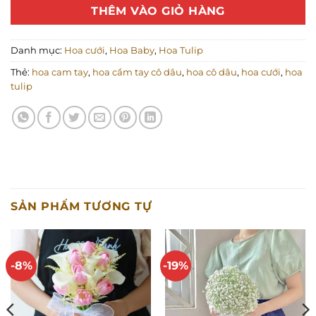
THÊM VÀO GIỎ HÀNG
Danh mục:
Hoa cưới
,
Hoa Baby
,
Hoa Tulip
Thẻ:
hoa cam tay
,
hoa cầm tay cô dâu
,
hoa cô dâu
,
hoa cưới
,
hoa
tulip
SẢN PHẨM TƯƠNG TỰ
-8%
-19%