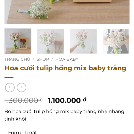
TRANG CHỦ
/
SHOP
/
HOA BABY
Hoa cưới tulip hồng mix baby trắng
Giá
Giá
1.300.000
1.100.000
₫
₫
gốc
hiện
Bó hoa cưới tulip hồng mix baby trắng nhẹ nhàng,
là:
tại
tinh khôi
1.300.000 ₫.
là:
1.100.000 ₫.
– Form : 1 mặt