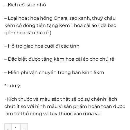
– Kích cỡ: size nhỏ
– Loại hoa : hoa hồng Ohara, sao xanh, thuý châu
kèm cỏ đồng tiền tặng kèm 1 hoa cài áo ( đã bao
gồm hoa cài chú rể )
– Hỗ trợ giao hoa cưới đi các tỉnh
– Đặc biệt được tặng kèm hoa cài áo cho chú rể
– Miễn phí vận chuyển trong bán kính 5km
* Lưu ý:
• Kích thước và màu sắc thật sẽ có sự chênh lệch
chút ít so với hình mẫu vì sản phẩm hoàn toàn được
làm từ thủ công và tùy thuộc vào mùa vụ
Hoa cưới hồng Ohara mix sao xanh số lượng