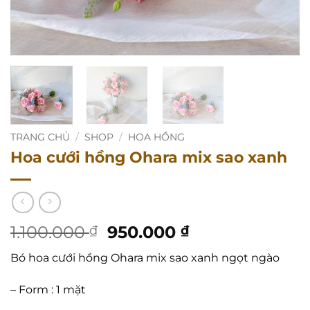
TRANG CHỦ
/
SHOP
/
HOA HỒNG
Hoa cưới hồng Ohara mix sao xanh
Giá
Giá
1.100.000
950.000
₫
₫
gốc
hiện
Bó hoa cưới hồng Ohara mix sao xanh ngọt ngào
là:
tại
1.100.000 ₫.
là:
– Form : 1 mặt
950.000 ₫.