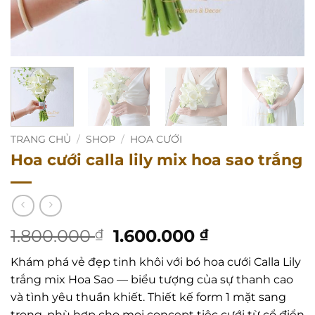
TRANG CHỦ
/
SHOP
/
HOA CƯỚI
Hoa cưới calla lily mix hoa sao trắng
Giá
Giá
1.800.000
1.600.000
₫
₫
gốc
hiện
Khám phá vẻ đẹp tinh khôi với bó hoa cưới Calla Lily
là:
tại
trắng mix Hoa Sao — biểu tượng của sự thanh cao
1.800.000 ₫.
là:
và tình yêu thuần khiết. Thiết kế form 1 mặt sang
1.600.000 ₫.
trọng, phù hợp cho mọi concept tiệc cưới từ cổ điển