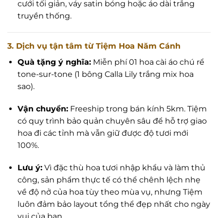
cưới tối giản, váy satin bóng hoặc áo dài trắng
truyền thống.
3. Dịch vụ tận tâm từ Tiệm Hoa Năm Cánh
Quà tặng ý nghĩa:
Miễn phí 01 hoa cài áo chú rể
tone-sur-tone (1 bông Calla Lily trắng mix hoa
sao).
Vận chuyển:
Freeship trong bán kính 5km. Tiệm
có quy trình bảo quản chuyên sâu để hỗ trợ giao
hoa đi các tỉnh mà vẫn giữ được độ tươi mới
100%.
Lưu ý:
Vì đặc thù hoa tươi nhập khẩu và làm thủ
công, sản phẩm thực tế có thể chênh lệch nhẹ
về độ nở của hoa tùy theo mùa vụ, nhưng Tiệm
luôn đảm bảo layout tổng thể đẹp nhất cho ngày
vui của bạn.