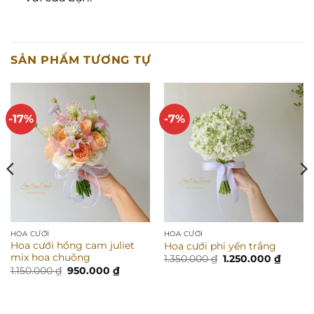
SẢN PHẨM TƯƠNG TỰ
-17%
-7%
HOA CƯỚI
HOA CƯỚI
Hoa cưới hồng cam juliet
Hoa cưới phi yến trắng
mix hoa chuông
Giá
Giá
1.350.000
₫
1.250.000
₫
gốc
hiện
Giá
Giá
1.150.000
₫
950.000
₫
là:
tại
gốc
hiện
1.350.000 ₫.
là:
là:
tại
1.250.0
1.150.000 ₫.
là:
0.000 ₫.
950.000 ₫.