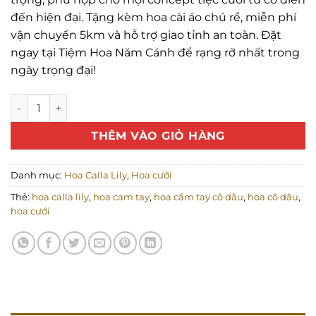
đến hiện đại. Tặng kèm hoa cài áo chú rể, miễn phí
vận chuyển 5km và hỗ trợ giao tỉnh an toàn. Đặt
ngay tại Tiệm Hoa Năm Cánh để rạng rỡ nhất trong
ngày trọng đại!
Hoa cưới calla lily mix hoa sao trắng số lượng
THÊM VÀO GIỎ HÀNG
Danh mục:
Hoa Calla Lily
,
Hoa cưới
Thẻ:
hoa calla lily
,
hoa cam tay
,
hoa cầm tay cô dâu
,
hoa cô dâu
,
hoa cưới