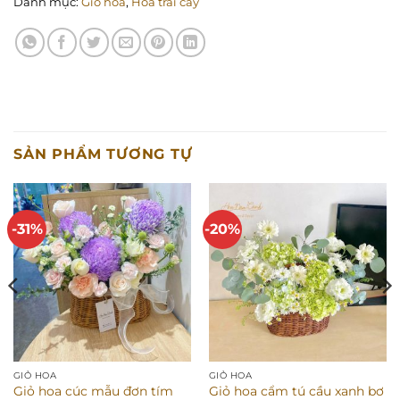
Danh mục:
Giỏ hoa
,
Hoa trái cây
SẢN PHẨM TƯƠNG TỰ
-31%
-20%
GIỎ HOA
GIỎ HOA
Giỏ hoa cúc mẫu đơn tím
Giỏ hoa cẩm tú cầu xanh bơ