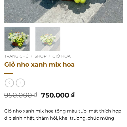
TRANG CHỦ
/
SHOP
/
GIỎ HOA
Giỏ nho xanh mix hoa
Giá
Giá
950.000
750.000
₫
₫
gốc
hiện
là:
tại
Giỏ nho xanh mix hoa tông màu tươi mát thích hợp
950.000 ₫.
là:
dịp sinh nhật, thăm hỏi, khai trương, chúc mừng
750.000 ₫.