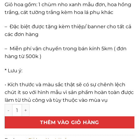
Giỏ hoa gồm: 1 chùm nho xanh mẫu đơn, hoa hồng
trắng, cát tường trắng kèm hoa lá phụ khác
–
Đặc biệt được tặng kèm thiệp/ banner cho tất cả
các đơn hàng
–
Miễn phí vận chuyển trong bán kính 5km ( đơn
hàng từ 500k )
* Lưu ý:
•
Kích thước và màu sắc thật sẽ có sự chênh lệch
chút ít so với hình mẫu vì sản phẩm hoàn toàn được
làm từ thủ công và tùy thuộc vào mùa vụ
Giỏ nho xanh mix hoa số lượng
THÊM VÀO GIỎ HÀNG