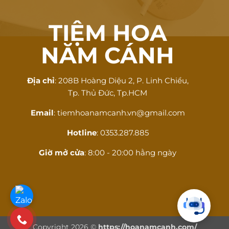
TIỆM HOA
NĂM CÁNH
Địa chỉ
: 208B Hoàng Diệu 2, P. Linh Chiểu,
Tp. Thủ Đức, Tp.HCM
Email
: tiemhoanamcanh.vn@gmail.com
Hotline
: 0353.287.885
Giờ mở cửa
: 8:00 - 20:00 hằng ngày
Copyright 2026 ©
https://hoanamcanh.com/