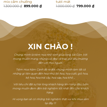
mix cẩm chướng
tươi mát
Giá
Giá
Giá
Giá
1.300.000
₫
899.000
₫
1.000.000
₫
799.000
₫
gốc
hiện
gốc
hiện
là:
tại
là:
tại
1.300.000 ₫.
là:
1.000.000 ₫.
là:
 ₫.
899.000 ₫.
799.000
XIN CHÀO
!
Chúng mình là tiệm hoa nhỏ xinh giữa lòng Sài Gòn. Với
mong muốn mang những cái đẹp và trao gửi yêu thương
đến với mọi người.
Tiệm Hoa Năm Cánh đã ra đời, chúng mình làm tất cả
những gì liên quan đến hoa như: bó hoa, hoa cưới, giỏ hoa,
kệ hoa, hoa trái cây, hoa sáp, hoa khô ...
Với tiêu chí đặt sự hài lòng khách hàng lên hàng đầu, luôn
mong muốn đem đến trải nghiệm tốt nhất đến cho khách
hàng.
Hi vọng bạn sẽ có những trải nghiệm thật vui khi mua sắm
tại đây !!!