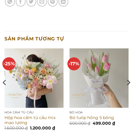
SẢN PHẨM TƯƠNG TỰ
-25%
-17%
HOA CẨM TÚ CẦU
BÓ HOA
Hộp hoa cẩm tú cầu mix
Bó tulip hồng 5 bông
mao lương
Giá
Giá
600.000
₫
499.000
₫
gốc
hiện
Giá
Giá
1.600.000
₫
1.200.000
₫
là:
tại
gốc
hiện