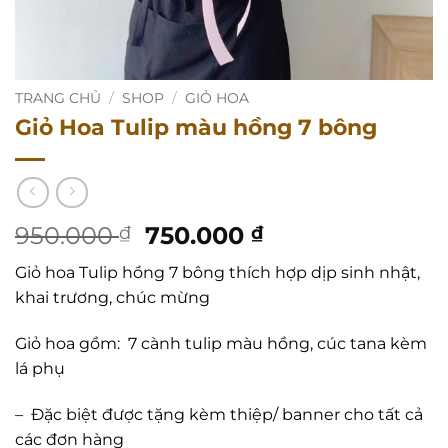
TRANG CHỦ
/
SHOP
/
GIỎ HOA
Giỏ Hoa Tulip màu hồng 7 bông
Giá
Giá
950.000
750.000
₫
₫
gốc
hiện
Giỏ hoa Tulip hồng 7 bông thích hợp dịp sinh nhật,
là:
tại
khai trương, chúc mừng
950.000 ₫.
là:
750.000 ₫.
Giỏ hoa gồm: 7 cành tulip màu hồng, cúc tana kèm
lá phụ
–
Đặc biệt được tặng kèm thiệp/ banner cho tất cả
các đơn hàng