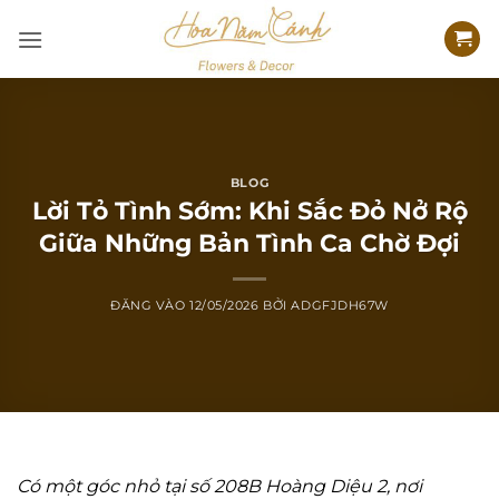
Bỏ
qua
nội
dung
BLOG
Lời Tỏ Tình Sớm: Khi Sắc Đỏ Nở Rộ
Giữa Những Bản Tình Ca Chờ Đợi
ĐĂNG VÀO
12/05/2026
BỞI
ADGFJDH67W
Có một góc nhỏ tại số 208B Hoàng Diệu 2, nơi