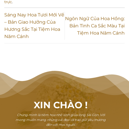
trực
.
Sáng Nay Hoa Tươi Mới Về
Ngôn Ngữ Của Hoa Hồng:
– Bản Giao Hưởng Của
Bản Tình Ca Sắc Màu Tại
Hương Sắc Tại Tiệm Hoa
Tiệm Hoa Năm Cánh
Năm Cánh
XIN CHÀO
!
Chúng mình là tiệm hoa nhỏ xinh giữa lòng Sài Gòn. Với
mong muốn mang những cái đẹp và trao gửi yêu thương
đến với mọi người.