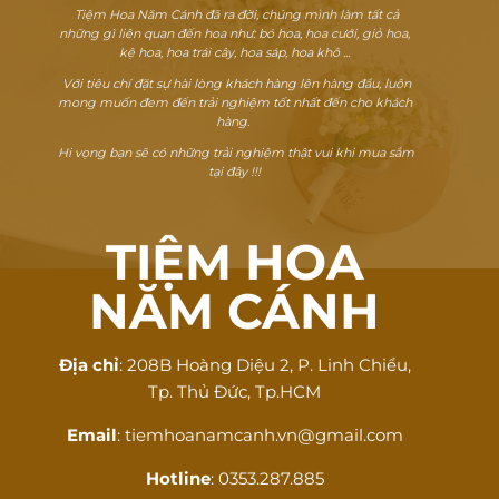
Tiệm Hoa Năm Cánh đã ra đời, chúng mình làm tất cả
những gì liên quan đến hoa như: bó hoa, hoa cưới, giỏ hoa,
kệ hoa, hoa trái cây, hoa sáp, hoa khô ...
Với tiêu chí đặt sự hài lòng khách hàng lên hàng đầu, luôn
mong muốn đem đến trải nghiệm tốt nhất đến cho khách
hàng.
Hi vọng bạn sẽ có những trải nghiệm thật vui khi mua sắm
tại đây !!!
TIỆM HOA
NĂM CÁNH
Địa chỉ
: 208B Hoàng Diệu 2, P. Linh Chiểu,
Tp. Thủ Đức, Tp.HCM
Email
: tiemhoanamcanh.vn@gmail.com
Hotline
: 0353.287.885