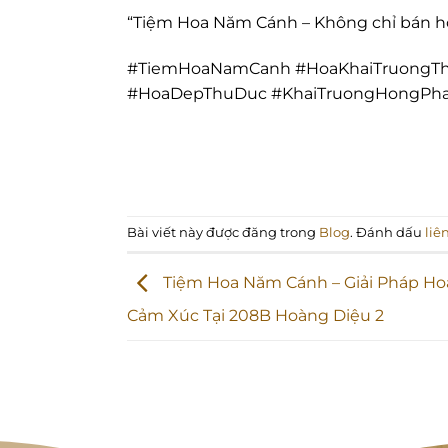
“Tiệm Hoa Năm Cánh – Không chỉ bán h
#TiemHoaNamCanh #HoaKhaiTruongThu
#HoaDepThuDuc #KhaiTruongHongPha
Bài viết này được đăng trong
Blog
. Đánh dấu
liê
Tiệm Hoa Năm Cánh – Giải Pháp Hoa
Cảm Xúc Tại 208B Hoàng Diệu 2