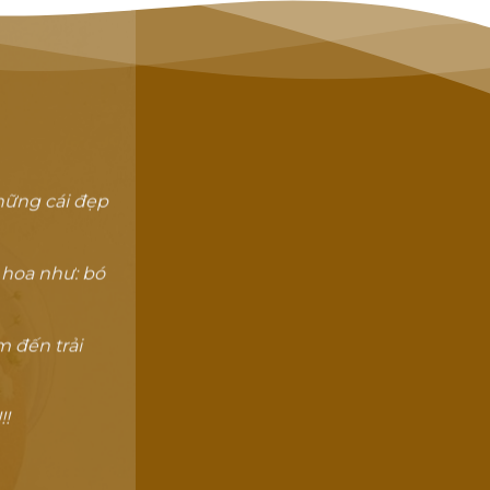
hững cái đẹp
 hoa như: bó
 đến trải
!!