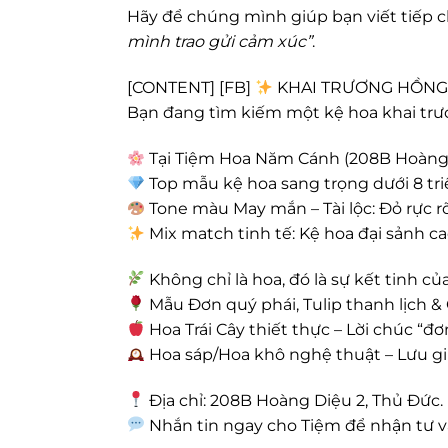
Hãy để chúng mình giúp bạn viết tiếp 
mình trao gửi cảm xúc”
.
[CONTENT] [FB]
KHAI TRƯƠNG HỒNG 
Bạn đang tìm kiếm một kệ hoa khai trươ
Tại Tiệm Hoa Năm Cánh (208B Hoàng Di
Top mẫu kệ hoa sang trọng dưới 8 tri
Tone màu May mắn – Tài lộc: Đỏ rực r
Mix match tinh tế: Kệ hoa đại sảnh ca
Không chỉ là hoa, đó là sự kết tinh của
Mẫu Đơn quý phái, Tulip thanh lịch 
Hoa Trái Cây thiết thực – Lời chúc “đơm
Hoa sáp/Hoa khô nghệ thuật – Lưu giữ
Địa chỉ: 208B Hoàng Diệu 2, Thủ Đức.
Nhắn tin ngay cho Tiệm để nhận tư v