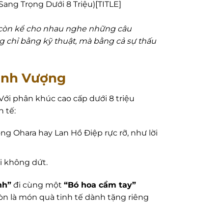
ang Trọng Dưới 8 Triệu)[TITLE]
à còn kể cho nhau nghe những câu
 chỉ bằng kỹ thuật, mà bằng cả sự thấu
ịnh Vượng
Với phân khúc cao cấp dưới 8 triệu
 tế:
g Ohara hay Lan Hồ Điệp rực rỡ, như lời
i không dứt.
nh”
đi cùng một
“Bó hoa cầm tay”
òn là món quà tinh tế dành tặng riêng