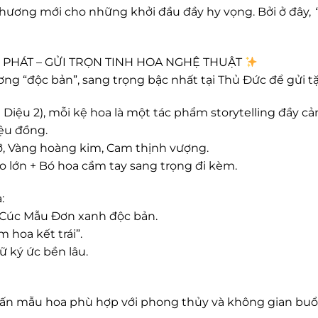
chương mới cho những khởi đầu đầy hy vọng. Bởi ở đây,
PHÁT – GỬI TRỌN TINH HOA NGHỆ THUẬT
ng “độc bản”, sang trọng bậc nhất tại Thủ Đức để gửi t
ệu 2), mỗi kệ hoa là một tác phẩm storytelling đầy cả
ệu đồng.
ỡ, Vàng hoàng kim, Cam thịnh vượng.
o lớn + Bó hoa cầm tay sang trọng đi kèm.
:
& Cúc Mẫu Đơn xanh độc bản.
 hoa kết trái”.
 ký ức bền lâu.
ấn mẫu hoa phù hợp với phong thủy và không gian buổi