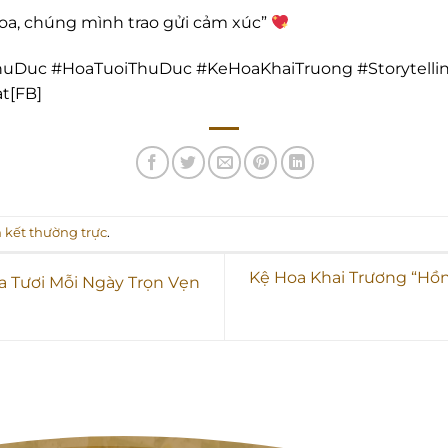
oa, chúng mình trao gửi cảm xúc”
Duc #HoaTuoiThuDuc #KeHoaKhaiTruong #Storytelli
t[FB]
n kết thường trực
.
Kệ Hoa Khai Trương “Hồn
 Tươi Mỗi Ngày Trọn Vẹn