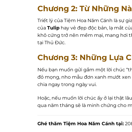
Chương 2: Từ Những Nà
Triết lý của Tiệm Hoa Năm Cánh là sự 
của
Tulip
hay vẻ đẹp độc bản, lạ mắt c
khô cứng trở nên mềm mại, mang hơi th
tại Thủ Đức.
Chương 3: Những Lựa C
Nếu bạn muốn gửi gắm một lời chúc “th
đỏ mọng, nho mẫu đơn xanh mướt xen kẽ 
chia ngay trong ngày vui.
Hoặc, nếu muốn lời chúc ấy ở lại thật lâ
qua năm tháng sẽ là minh chứng cho mố
Ghé thăm Tiệm Hoa Năm Cánh tại:
208