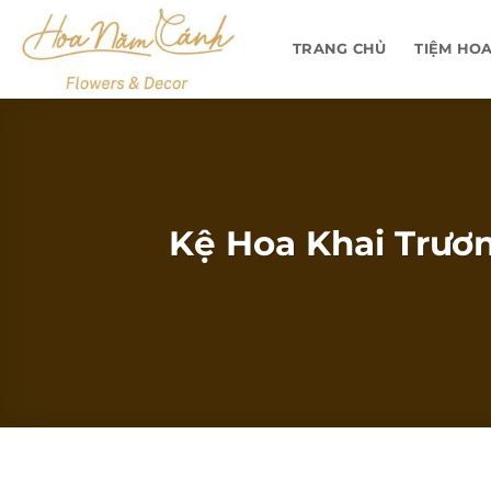
Bỏ
qua
TRANG CHỦ
TIỆM HO
nội
dung
Kệ Hoa Khai Trươn