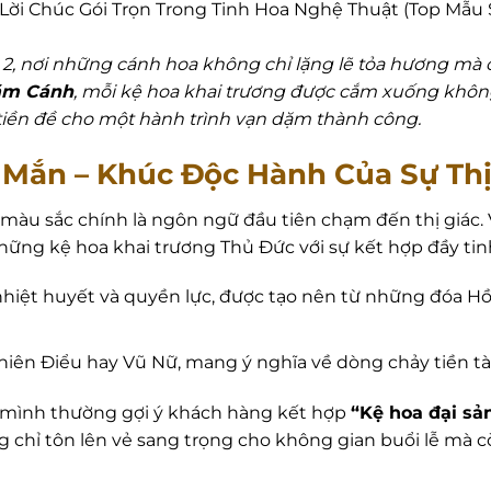
 Lời Chúc Gói Trọn Trong Tinh Hoa Nghệ Thuật (Top Mẫu S
 2, nơi những cánh hoa không chỉ lặng lẽ tỏa hương m
ăm Cánh
, mỗi kệ hoa khai trương được cắm xuống không
tiền đề cho một hành trình vạn dặm thành công.
 Mắn – Khúc Độc Hành Của Sự Th
 màu sắc chính là ngôn ngữ đầu tiên chạm đến thị giác. 
g kệ hoa khai trương Thủ Đức với sự kết hợp đầy tinh
hiệt huyết và quyền lực, được tạo nên từ những đóa Hồn
hiên Điểu hay Vũ Nữ, mang ý nghĩa về dòng chảy tiền tà
g mình thường gợi ý khách hàng kết hợp
“Kệ hoa đại sả
chỉ tôn lên vẻ sang trọng cho không gian buổi lễ mà c