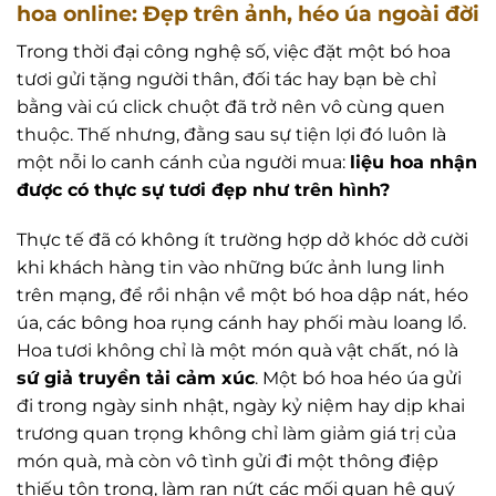
hoa online: Đẹp trên ảnh, héo úa ngoài đời
Trong thời đại công nghệ số, việc đặt một bó hoa
tươi gửi tặng người thân, đối tác hay bạn bè chỉ
bằng vài cú click chuột đã trở nên vô cùng quen
thuộc. Thế nhưng, đằng sau sự tiện lợi đó luôn là
một nỗi lo canh cánh của người mua:
liệu hoa nhận
được có thực sự tươi đẹp như trên hình?
Thực tế đã có không ít trường hợp dở khóc dở cười
khi khách hàng tin vào những bức ảnh lung linh
trên mạng, để rồi nhận về một bó hoa dập nát, héo
úa, các bông hoa rụng cánh hay phối màu loang lổ.
Hoa tươi không chỉ là một món quà vật chất, nó là
sứ giả truyền tải cảm xúc
. Một bó hoa héo úa gửi
đi trong ngày sinh nhật, ngày kỷ niệm hay dịp khai
trương quan trọng không chỉ làm giảm giá trị của
món quà, mà còn vô tình gửi đi một thông điệp
thiếu tôn trọng, làm rạn nứt các mối quan hệ quý