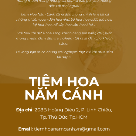
mong muốn mang những cái đẹp và trao gửi yêu thương
đến với mọi người.
Tiệm Hoa Năm Cánh đã ra đời, chúng mình làm tất cả
những gì liên quan đến hoa như: bó hoa, hoa cưới, giỏ hoa,
kệ hoa, hoa trái cây, hoa sáp, hoa khô ...
Với tiêu chí đặt sự hài lòng khách hàng lên hàng đầu, luôn
mong muốn đem đến trải nghiệm tốt nhất đến cho khách
hàng.
Hi vọng bạn sẽ có những trải nghiệm thật vui khi mua sắm
tại đây !!!
TIỆM HOA
NĂM CÁNH
Địa chỉ
: 208B Hoàng Diệu 2, P. Linh Chiểu,
Tp. Thủ Đức, Tp.HCM
Email
: tiemhoanamcanh.vn@gmail.com