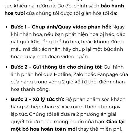
tục khiếu nại rườm rà. Do đó, chính sách
bảo hành
hoa tươi
của chúng tôi được tối giản hóa tối đa:
Bước 1 – Chụp ảnh/Quay video phản hồi:
Ngay
khi nhận hoa, nếu bạn phát hiện hoa bị héo, dập
nát quá 10% tổng thể bó hoa, hoặc không đúng
mẫu mã đã xác nhận, hãy chụp lại một bức ảnh
hoặc quay một đoạn video ngắn.
Bước 2 – Gửi thông tin cho chúng tôi:
Gửi hình
ảnh phản hồi qua Hotline, Zalo hoặc Fanpage của
cửa hàng trong vòng 2 giờ kể từ thời điểm nhận
hoa thành công.
Bước 3 – Xử lý tức thì:
Bộ phận chăm sóc khách
hàng sẽ tiếp nhận và xác minh thông tin ngay
lập tức. Chúng tôi sẽ đưa ra 2 phương án giải
quyết tối ưu theo mong muốn của bạn:
Giao lại
một bó hoa hoàn toàn mới
thay thế miễn phí,