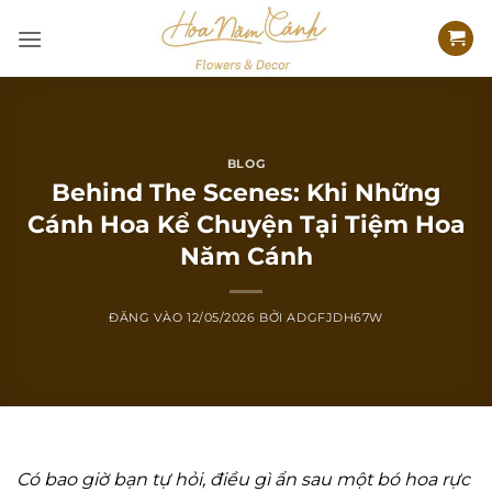
Bỏ
qua
nội
dung
BLOG
Behind The Scenes: Khi Những
Cánh Hoa Kể Chuyện Tại Tiệm Hoa
Năm Cánh
ĐĂNG VÀO
12/05/2026
BỞI
ADGFJDH67W
Có bao giờ bạn tự hỏi, điều gì ẩn sau một bó hoa rực