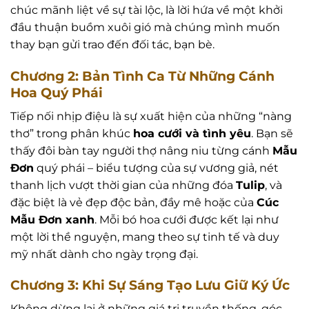
chúc mãnh liệt về sự tài lộc, là lời hứa về một khởi
đầu thuận buồm xuôi gió mà chúng mình muốn
thay bạn gửi trao đến đối tác, bạn bè.
Chương 2: Bản Tình Ca Từ Những Cánh
Hoa Quý Phái
Tiếp nối nhịp điệu là sự xuất hiện của những “nàng
thơ” trong phân khúc
hoa cưới và tình yêu
. Bạn sẽ
thấy đôi bàn tay người thợ nâng niu từng cánh
Mẫu
Đơn
quý phái – biểu tượng của sự vương giả, nét
thanh lịch vượt thời gian của những đóa
Tulip
, và
đặc biệt là vẻ đẹp độc bản, đầy mê hoặc của
Cúc
Mẫu Đơn xanh
. Mỗi bó hoa cưới được kết lại như
một lời thề nguyện, mang theo sự tinh tế và duy
mỹ nhất dành cho ngày trọng đại.
Chương 3: Khi Sự Sáng Tạo Lưu Giữ Ký Ức
Không dừng lại ở những giá trị truyền thống, góc