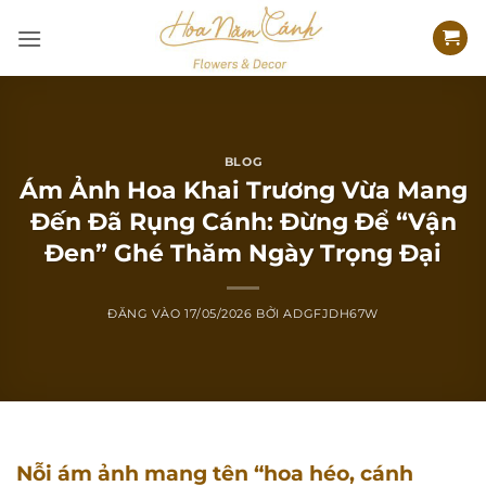
Bỏ
qua
nội
dung
BLOG
Ám Ảnh Hoa Khai Trương Vừa Mang
Đến Đã Rụng Cánh: Đừng Để “Vận
Đen” Ghé Thăm Ngày Trọng Đại
ĐĂNG VÀO
17/05/2026
BỞI
ADGFJDH67W
Nỗi ám ảnh mang tên “hoa héo, cánh