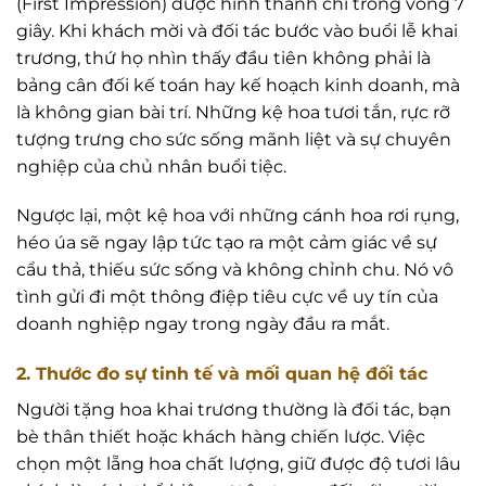
(First Impression) được hình thành chỉ trong vòng 7
giây. Khi khách mời và đối tác bước vào buổi lễ khai
trương, thứ họ nhìn thấy đầu tiên không phải là
bảng cân đối kế toán hay kế hoạch kinh doanh, mà
là không gian bài trí. Những kệ hoa tươi tắn, rực rỡ
tượng trưng cho sức sống mãnh liệt và sự chuyên
nghiệp của chủ nhân buổi tiệc.
Ngược lại, một kệ hoa với những cánh hoa rơi rụng,
héo úa sẽ ngay lập tức tạo ra một cảm giác về sự
cẩu thả, thiếu sức sống và không chỉnh chu. Nó vô
tình gửi đi một thông điệp tiêu cực về uy tín của
doanh nghiệp ngay trong ngày đầu ra mắt.
2. Thước đo sự tinh tế và mối quan hệ đối tác
Người tặng hoa khai trương thường là đối tác, bạn
bè thân thiết hoặc khách hàng chiến lược. Việc
chọn một lẵng hoa chất lượng, giữ được độ tươi lâu