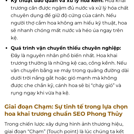
Kỹ thuật bảo quản và xử lý hoa kém:
Hoa khai
trương cần được ngậm đủ nước và xử lý hóa chất
chuyên dụng để giữ độ cứng của cánh. Nếu
người thợ cắm hoa không am hiểu kỹ thuật, hoa
sẽ nhanh chóng mất nước và héo úa ngay trên
kệ.
Quá trình vận chuyển thiếu chuyên nghiệp:
Đây là nguyên nhân phổ biến nhất. Hoa khai
trương thường là những kệ cao, cồng kềnh. Nếu
vận chuyển bằng xe máy trong quãng đường dài
dưới trời nắng gắt hoặc gió mạnh mà không
được che chắn kỹ, cánh hoa sẽ bị “cháy gió” và
rụng ngay khi vừa hạ kệ.
Giai đoạn Chạm: Sự tinh tế trong lựa chọn
hoa khai trương chuẩn SEO Phong Thủy
Trong chiến lược xây dựng hình ảnh thương hiệu,
giai đoạn “Chạm” (Touch point) là lúc chúng ta kết