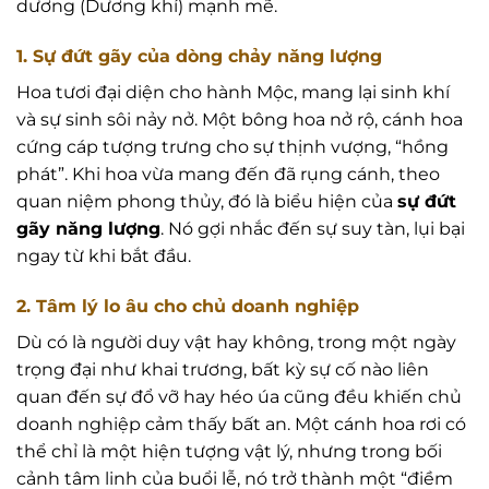
dương (Dương khí) mạnh mẽ.
1. Sự đứt gãy của dòng chảy năng lượng
Hoa tươi đại diện cho hành Mộc, mang lại sinh khí
và sự sinh sôi nảy nở. Một bông hoa nở rộ, cánh hoa
cứng cáp tượng trưng cho sự thịnh vượng, “hồng
phát”. Khi hoa vừa mang đến đã rụng cánh, theo
quan niệm phong thủy, đó là biểu hiện của
sự đứt
gãy năng lượng
. Nó gợi nhắc đến sự suy tàn, lụi bại
ngay từ khi bắt đầu.
2. Tâm lý lo âu cho chủ doanh nghiệp
Dù có là người duy vật hay không, trong một ngày
trọng đại như khai trương, bất kỳ sự cố nào liên
quan đến sự đổ vỡ hay héo úa cũng đều khiến chủ
doanh nghiệp cảm thấy bất an. Một cánh hoa rơi có
thể chỉ là một hiện tượng vật lý, nhưng trong bối
cảnh tâm linh của buổi lễ, nó trở thành một “điềm