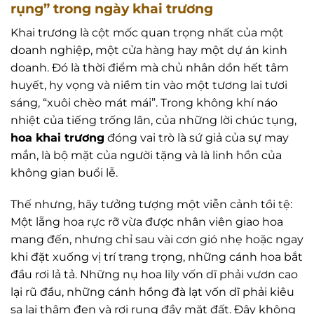
rụng” trong ngày khai trương
Khai trương là cột mốc quan trọng nhất của một
doanh nghiệp, một cửa hàng hay một dự án kinh
doanh. Đó là thời điểm mà chủ nhân dồn hết tâm
huyết, hy vọng và niềm tin vào một tương lai tươi
sáng, “xuôi chèo mát mái”. Trong không khí náo
nhiệt của tiếng trống lân, của những lời chúc tụng,
hoa khai trương
đóng vai trò là sứ giả của sự may
mắn, là bộ mặt của người tặng và là linh hồn của
không gian buổi lễ.
Thế nhưng, hãy tưởng tượng một viễn cảnh tồi tệ:
Một lẵng hoa rực rỡ vừa được nhân viên giao hoa
mang đến, nhưng chỉ sau vài cơn gió nhẹ hoặc ngay
khi đặt xuống vị trí trang trọng, những cánh hoa bắt
đầu rơi lả tả. Những nụ hoa lily vốn dĩ phải vươn cao
lại rũ đầu, những cánh hồng đà lạt vốn dĩ phải kiêu
sa lại thâm đen và rơi rụng đầy mặt đất. Đây không