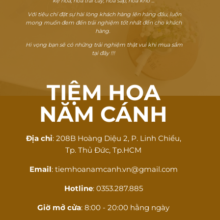
kệ hoa, hoa trái cây, hoa sáp, hoa khô ...
Với tiêu chí đặt sự hài lòng khách hàng lên hàng đầu, luôn
mong muốn đem đến trải nghiệm tốt nhất đến cho khách
hàng.
Hi vọng bạn sẽ có những trải nghiệm thật vui khi mua sắm
tại đây !!!
TIỆM HOA
NĂM CÁNH
Địa chỉ
: 208B Hoàng Diệu 2, P. Linh Chiểu,
Tp. Thủ Đức, Tp.HCM
Email
: tiemhoanamcanh.vn@gmail.com
Hotline
: 0353.287.885
Giờ mở cửa
: 8:00 - 20:00 hằng ngày