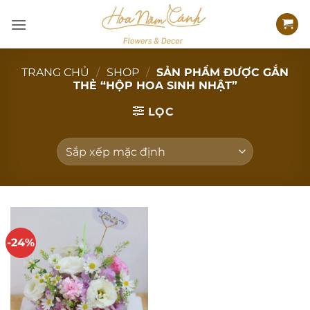
Bỏ
qua
nội
dung
TRANG CHỦ
/
SHOP
/
SẢN PHẨM ĐƯỢC GẮN
THẺ “HỘP HOA SINH NHẬT”
LỌC
-24%