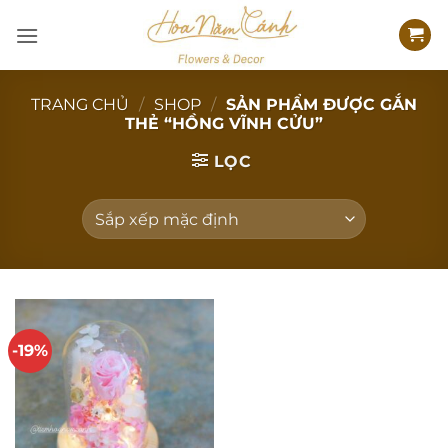
Bỏ
qua
nội
dung
TRANG CHỦ
/
SHOP
/
SẢN PHẨM ĐƯỢC GẮN
THẺ “HỒNG VĨNH CỬU”
LỌC
-19%