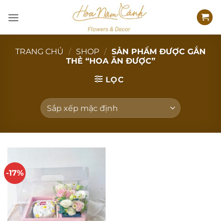
Bỏ
qua
nội
dung
TRANG CHỦ
/
SHOP
/
SẢN PHẨM ĐƯỢC GẮN
THẺ “HOA ĂN ĐƯỢC”
LỌC
-17%